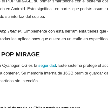
e el POP MIRAGE, su primer smartphone con el sistema op
ado en Android. Esto significa –en parte- que podrás asumir e
de su interfaz del equipo.
App Themer
. Simplemente con esta herramienta tienes que 
todas las aplicaciones que quiera en un estilo en especí­fico
n POP MIRAGE
 de Cyanogen OS es la
seguridad
. Este sistema protege el ac
a contener. Su memoria interna de 16GB permite guardar da
artidos sin intención.
subirá de precio en Chile a partir de septiembre