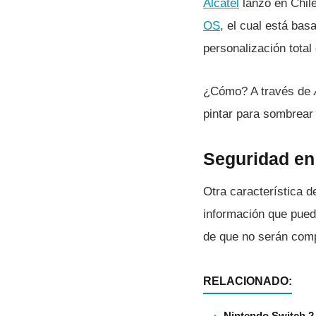
Alcatel
lanzó en Chil
OS
, el cual está bas
personalización total 
¿Cómo? A través de
pintar para sombrear 
Seguridad e
Otra caracterí­stica
información que pued
de que no serán comp
RELACIONADO:
Nintendo Switch 2 