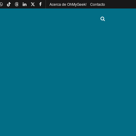
Acerca de OhMyGeek!
Contacto