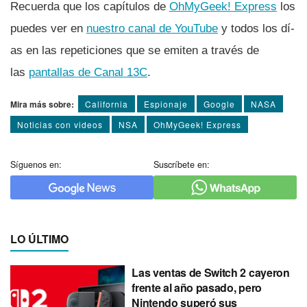
Recuerda que los capí­tulos de
OhMyGeek! Express
los
puedes ver en
nuestro canal de YouTube
y todos los dí­
as en las repeticiones que se emiten a través de
las
pantallas de Canal 13C
.
Mira más sobre:
California
Espionaje
Google
NASA
Noticias con videos
NSA
OhMyGeek! Express
Síguenos en:
Suscríbete en:
LO ÚLTIMO
Las ventas de Switch 2 cayeron
frente al año pasado, pero
Nintendo superó sus