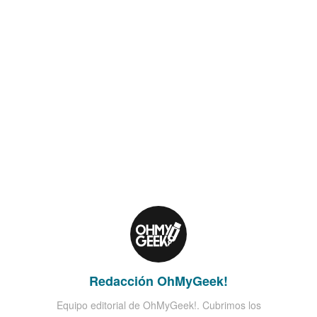
Redacción OhMyGeek!
Equipo editorial de OhMyGeek!. Cubrimos los