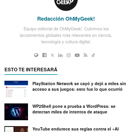
Redacción OhMyGeek!
Equipo editorial de OhMyGeek!. Cubrimos los
lanzamientos globales más relevantes en ciencia,
tecnología y cultura digital.
ESTO TE INTERESARÁ
PlayStation Network se cayó y dejó a miles sin
acceso a sus juegos: esto fue lo que ocurrió
WP2Shell pone a prueba a WordPress: se
detectan miles de intentos de ataque
YouTube endurece sus reglas contra el «AI