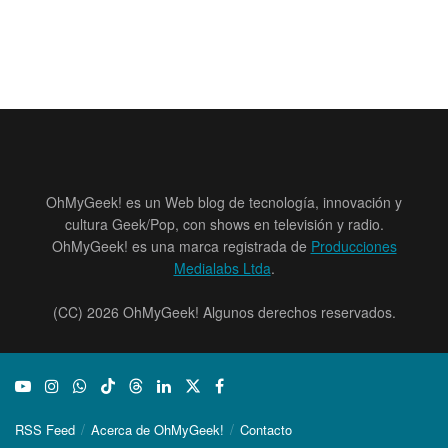
OhMyGeek! es un Web blog de tecnología, innovación y
cultura Geek/Pop, con shows en televisión y radio.
OhMyGeek! es una marca registrada de
Producciones
Medialabs Ltda
.
(CC) 2026 OhMyGeek! Algunos derechos reservados.
RSS Feed
Acerca de OhMyGeek!
Contacto