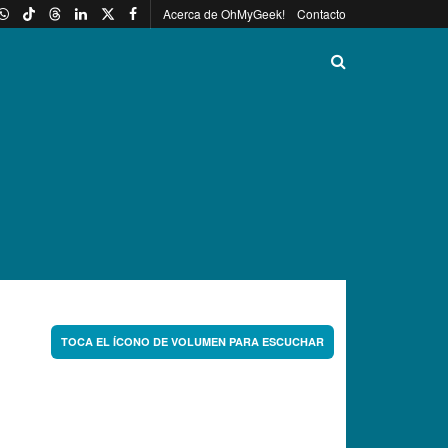
Acerca de OhMyGeek!
Contacto