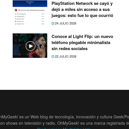
PlayStation Network se cayó y
dejó a miles sin acceso a sus
juegos: esto fue lo que ocurrió
24 JULIO 2026
Conoce al Light Flip: un nuevo
teléfono plegable minimalista
sin redes sociales
22 JULIO 2026
hMyGeek! es un Web blog de tecnología, innovación y cultura Geek/Po
con shows en televisión y radio. OhMyGeek! es una marca registrada d