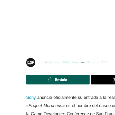
OMG! Express: P
(PS4), Facebook 
para iPad
Por
Redacción OhMyGeek!
20 marzo 2014
Envíalo
Sony
anuncia oficialmente su entrada a la real
«Project Morpheus»
es el nombre del casco q
la Game Developers Conference de San Franc