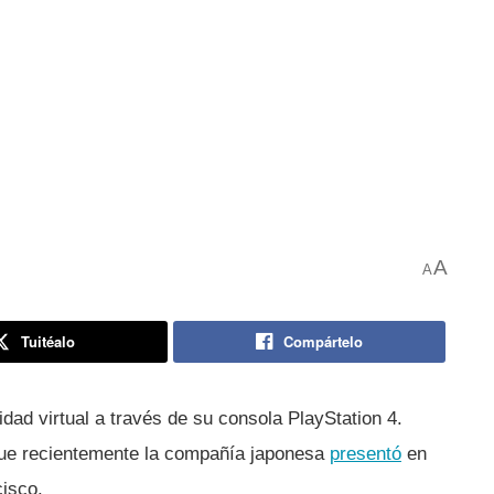
roject Morpheus
Deepface y Office
A
A
Tuitéalo
Compártelo
idad virtual a través de su consola PlayStation 4.
ue recientemente la compañí­a japonesa
presentó
en
isco.