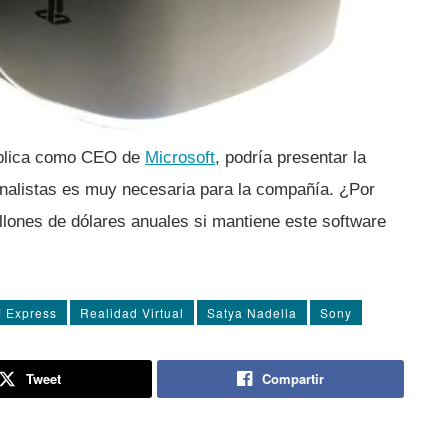
pública como CEO de
Microsoft
, podrí­a presentar la
nalistas es muy necesaria para la compañí­a. ¿Por
llones de dólares anuales si mantiene este software
 Express
Realidad Virtual
Satya Nadella
Sony
Tweet
Compartir