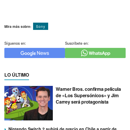
Mira más sobre:
Sony
Síguenos en:
Suscríbete en:
LO ÚLTIMO
Warner Bros. confirma película
de «Los Supersónicos» y Jim
Carrey será protagonista
Nintendo Switch 2 subirá de precio en Chile a partir de