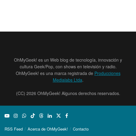
OhMyGeek! es un Web blog de tecnología, innovación y
cultura Geek/Pop, con shows en televisión y radio.
OhMyGeek! es una marca registrada de
Producciones
Medialabs Ltda
.
(CC) 2026 OhMyGeek! Algunos derechos reservados.
RSS Feed
Acerca de OhMyGeek!
Contacto