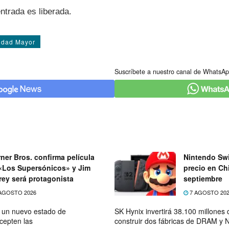
entrada es liberada.
idad Mayor
Suscríbete a nuestro canal de WhatsAp
ner Bros. confirma película
Nintendo Swi
«Los Supersónicos» y Jim
precio en Chi
rey será protagonista
septiembre
AGOSTO 2026
7 AGOSTO 20
e un nuevo estado de
SK Hynix invertirá 38.100 millones
cepten las
construir dos fábricas de DRAM y