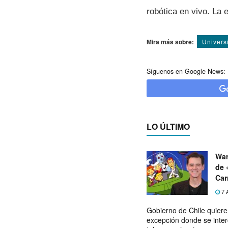
robótica en vivo. La 
Mira más sobre:
Univers
Síguenos en Google News:
LO ÚLTIMO
War
de 
Car
7 
Gobierno de Chile quier
excepción donde se inter