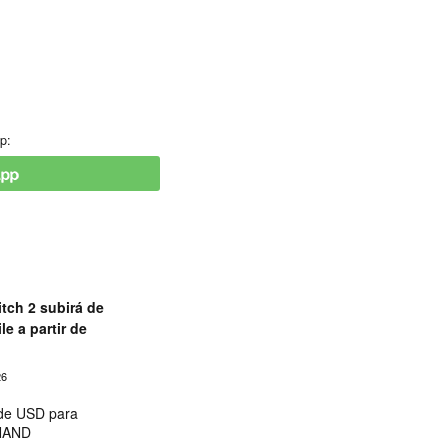
p:
tch 2 subirá de
le a partir de
26
 de USD para
 NAND