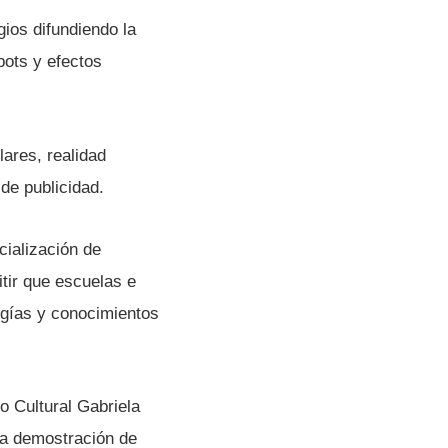
gios difundiendo la
bots y efectos
ares, realidad
de publicidad.
ialización de
itir que escuelas e
gí­as y conocimientos
o Cultural Gabriela
na demostración de