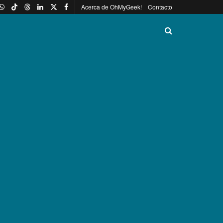
Acerca de OhMyGeek!
Contacto