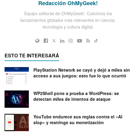
Redacción OhMyGeek!
Equipo editorial de OhMyGeek!. Cubrimos los
lanzamientos globales más relevantes en ciencia,
tecnología y cultura digital.
ESTO TE INTERESARÁ
PlayStation Network se cayó y dejó a miles sin
acceso a sus juegos: esto fue lo que ocurrió
WP2Shell pone a prueba a WordPress: se
detectan miles de intentos de ataque
YouTube endurece sus reglas contra el «AI
slop» y restringe su monetización