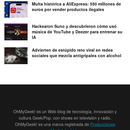
Multa histórica a AliExpress: 550 millones de
euros por vender productos ilegales
Hackearon Suno y descubrieron cómo usó
música de YouTube y Deezer para entrenar su
IA
Advierten de estúpido reto viral en redes
sociales que mezcla antigripales con alcohol
OhMyGeek! es un Web blog de tecnología, innovación y
cultura Geek/Pop, con shows en televisión y radio.
OhMyGeek! es una marca registrada de
Producciones