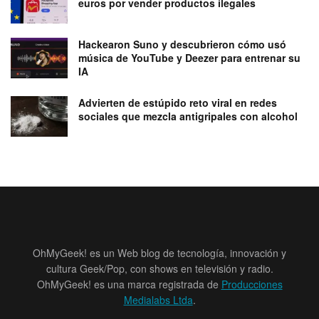
euros por vender productos ilegales
Hackearon Suno y descubrieron cómo usó
música de YouTube y Deezer para entrenar su
IA
Advierten de estúpido reto viral en redes
sociales que mezcla antigripales con alcohol
OhMyGeek! es un Web blog de tecnología, innovación y
cultura Geek/Pop, con shows en televisión y radio.
OhMyGeek! es una marca registrada de
Producciones
Medialabs Ltda
.