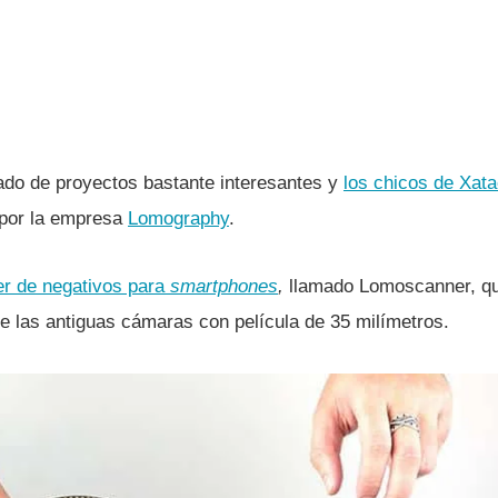
ado de proyectos bastante interesantes y
los chicos de Xat
por la empresa
Lomography
.
r de negativos para
smartphones
,
llamado Lomoscanner, qu
 las antiguas cámaras con pelí­cula de 35 milí­metros.