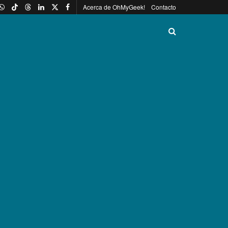
Acerca de OhMyGeek!
Contacto