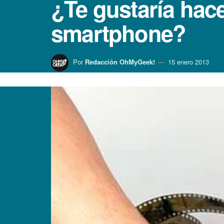
¿Te gustarí­a hac
smartphone?
Por
Redacción OhMyGeek!
15 enero 2013