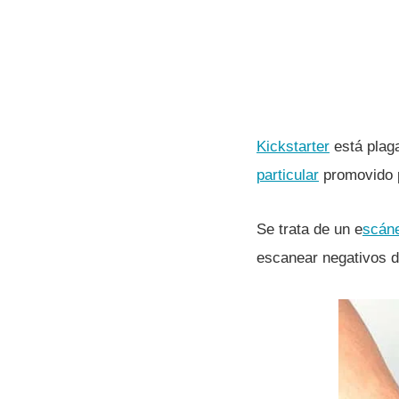
Kickstarter
está plag
particular
promovido 
Se trata de un e
scáne
escanear negativos de