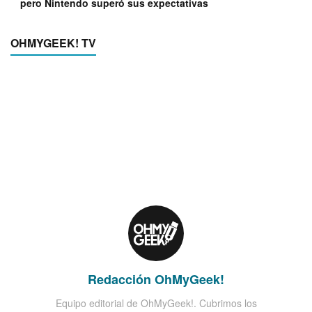
pero Nintendo superó sus expectativas
OHMYGEEK! TV
Redacción OhMyGeek!
Equipo editorial de OhMyGeek!. Cubrimos los