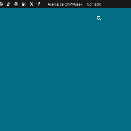
Acerca de OhMyGeek!
Contacto