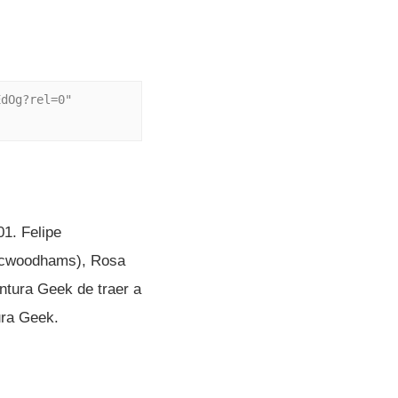
dOg?rel=0" 
01. Felipe
(@cwoodhams), Rosa
ntura Geek de traer a
ura Geek.