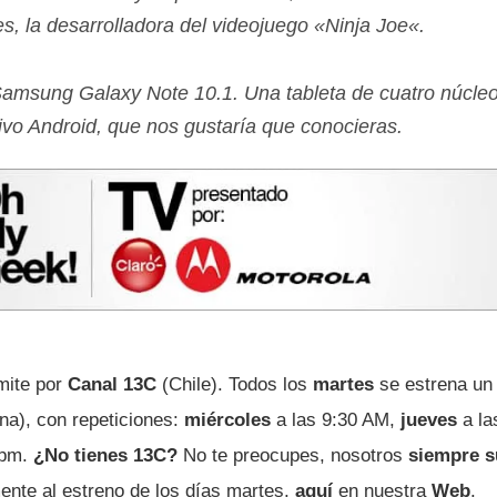
 la desarrolladora del videojuego «
Ninja Joe
«.
amsung Galaxy Note 10.1
. Una tableta de cuatro núcle
ivo Android, que nos gustarí­a que conocieras.
mite por
Canal 13C
(Chile). Todos los
martes
se estrena un 
ena), con repeticiones:
miércoles
a las 9:30 AM,
jueves
a la
 pm.
¿No tienes 13C?
No te preocupes, nosotros
siempre 
ente al estreno de los dí­as martes,
aquí­
en nuestra
Web
.