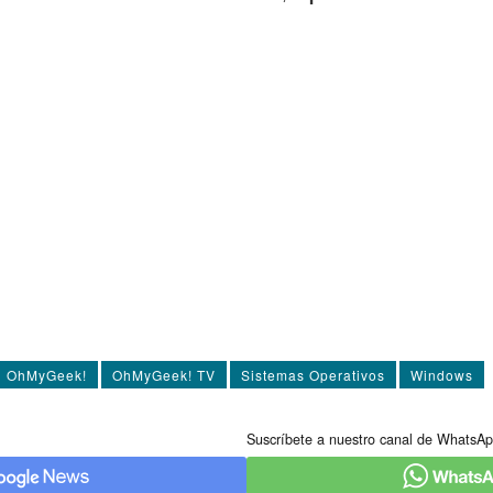
OhMyGeek!
OhMyGeek! TV
Sistemas Operativos
Windows
Suscríbete a nuestro canal de WhatsAp