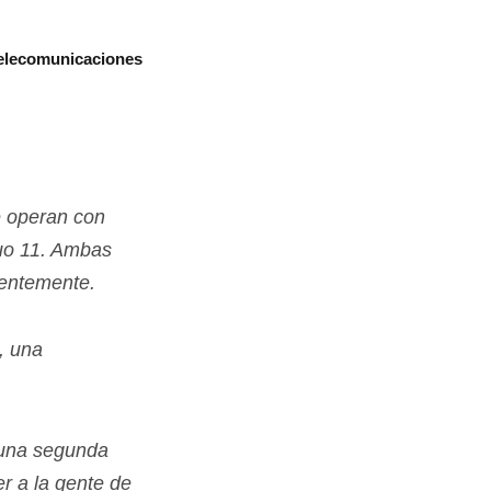
telecomunicaciones
e operan con
o 11
. Ambas
entemente.
, una
e una segunda
r a la gente de