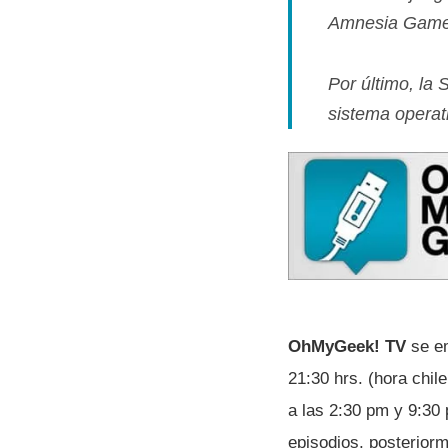
Amnesia Games,
Por último, la
S
sistema operat
OhMyGeek! TV
se e
21:30 hrs. (hora chil
a las 2:30 pm y 9:30
episodios, posteriorm