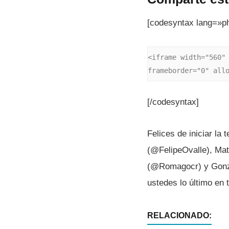
[codesyntax lang=»p
<iframe width="560" 
frameborder="0" all
[/codesyntax]
Felices de iniciar la
(@FelipeOvalle), Ma
(@Romagocr) y Gonzal
ustedes lo último en 
RELACIONADO: