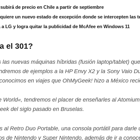
subirá de precio en Chile a partir de septiembre
 quiere un nuevo estado de excepción donde se intercepten las 
 a LG y logra quitar la publicidad de McAfee en Windows 11
a el 301?
as nuevas máquinas hí­bridas (fusión laptop/tablet) qu
ndremos de ejemplos a la
HP Envy X2
y la
Sony Vaio Du
conocimos en viajes que OhMyGeek! hizo a México reci
e World
«, tendremos el placer de enseñarles al Atomium
eek del siglo pasado en Bruselas.
s al
Retro Duo Portable
, una consola portátil para darl
gos de Nintendo y Super Nintendo, además de ir a conoce