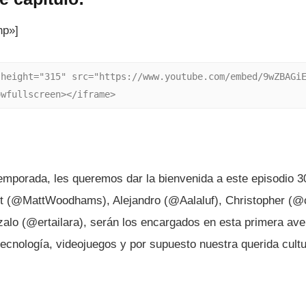
hp»]
height="315" src="https://www.youtube.com/embed/9wZBAGiE
owfullscreen></iframe>
 temporada, les queremos dar la bienvenida a este episodio 3
tt (@MattWoodhams), Alejandro (@Aalaluf), Christopher 
o (@ertailara), serán los encargados en esta primera ave
tecnologí­a, videojuegos y por supuesto nuestra querida cult