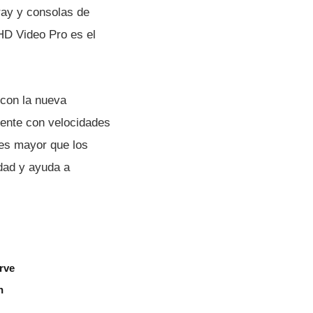
ray y consolas de
HD Video Pro es el
 con la nueva
tente con velocidades
es mayor que los
idad y ayuda a
rve
n