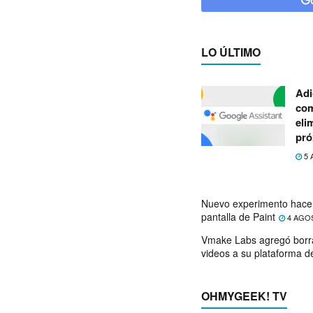
LO ÚLTIMO
Adi
com
eli
pró
5 
Nuevo experimento hace 
pantalla de Paint
4 AGO
Vmake Labs agregó borr
videos a su plataforma d
OHMYGEEK! TV