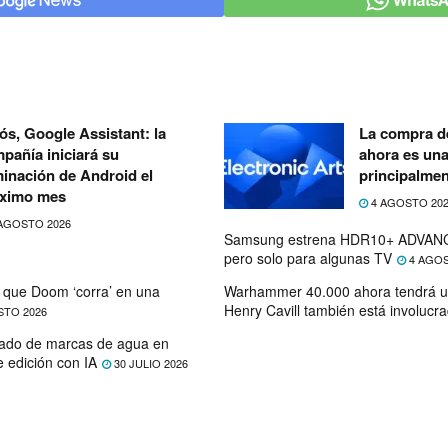
ós, Google Assistant: la
La compra de
pañía iniciará su
ahora es un
minación de Android el
principalmen
ximo mes
4 AGOSTO 20
AGOSTO 2026
Samsung estrena HDR10+ ADVANC
pero solo para algunas TV
4 AGOS
que Doom ‘corra’ en una
Warhammer 40.000 ahora tendrá u
Henry Cavill también está involucr
STO 2026
ado de marcas de agua en
e edición con IA
30 JULIO 2026