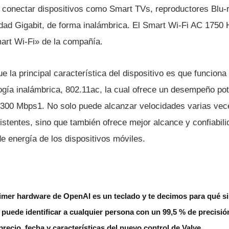
 conectar dispositivos como Smart TVs, reproductores Blu-
idad Gigabit, de forma inalámbrica. El Smart Wi-Fi AC 1750 
mart Wi-Fi» de la compañí­a.
 la principal caracterí­stica del dispositivo es que funciona
ogí­a inalámbrica, 802.11ac, la cual ofrece un desempeño po
300 Mbps1. No solo puede alcanzar velocidades varias vec
stentes, sino que también ofrece mejor alcance y confiabil
 energí­a de los dispositivos móviles.
imer hardware de OpenAI es un teclado y te decimos para qué si
 puede identificar a cualquier persona con un 99,5 % de precisió
recio, fecha y características del nuevo control de Valve