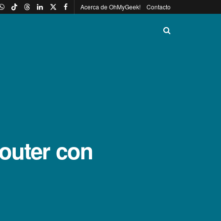
Acerca de OhMyGeek!
Contacto
router con