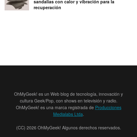
sandalias con calor y vibración para la
recuperación
OhMyGeek! es un Web blog de tecnología, innovación y
cultura Geek/Pop, con shows en televisión y radio.
OhMyGeek! es una marca registrada de
Producciones
Medialabs Ltda
.
(CC) 2026 OhMyGeek! Algunos derechos reservados.