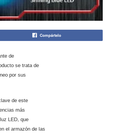
Compártelo
ante de
oducto se trata de
óneo por sus
clave de este
iencias más
 luz LED, que
en el armazón de las