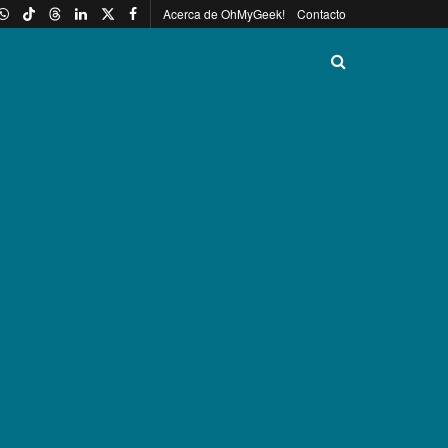
Acerca de OhMyGeek!
Contacto