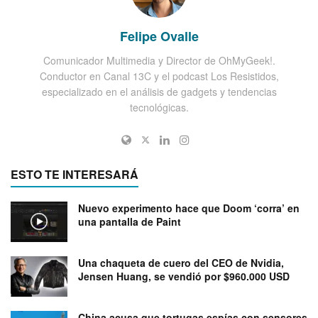
Felipe Ovalle
Comunicador Multimedia y Director de OhMyGeek!.
Conductor en Canal 13C y el podcast Los Resistidos,
especializado en el análisis de gadgets y tendencias
tecnológicas.
ESTO TE INTERESARÁ
Nuevo experimento hace que Doom ‘corra’ en
una pantalla de Paint
Una chaqueta de cuero del CEO de Nvidia,
Jensen Huang, se vendió por $960.000 USD
China acusa que tortugas espías con sensores