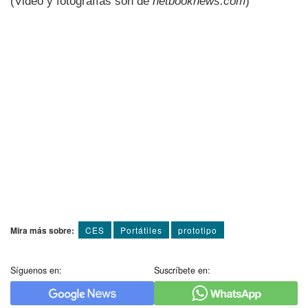
(Video y fotografí­as son de
netbooknews.com
)
Mira más sobre:
CES
Portátiles
prototipo
Síguenos en:
Suscríbete en: