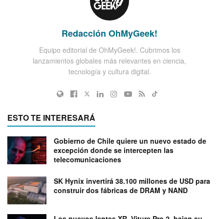
Redacción OhMyGeek!
Equipo editorial de OhMyGeek!. Cubrimos los
lanzamientos globales más relevantes en ciencia,
tecnología y cultura digital.
ESTO TE INTERESARÁ
Gobierno de Chile quiere un nuevo estado de
excepción donde se intercepten las
telecomunicaciones
SK Hynix invertirá 38.100 millones de USD para
construir dos fábricas de DRAM y NAND
Los nuevos lentes XR, Viture Pro 2, bajan su