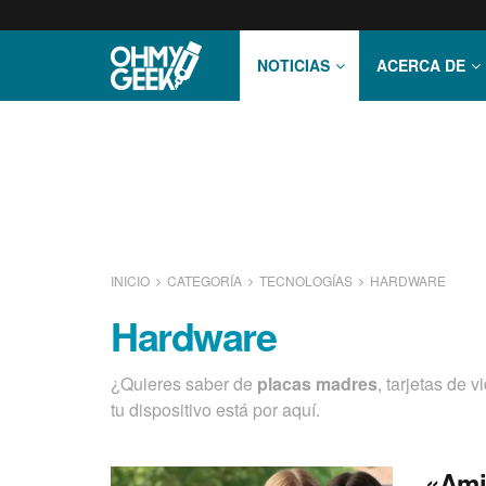
NOTICIAS
ACERCA DE
INICIO
CATEGORÍA
TECNOLOGÍ­AS
HARDWARE
Hardware
¿Quieres saber de
placas madres
, tarjetas de 
tu dispositivo está por aquí­.
«Ami