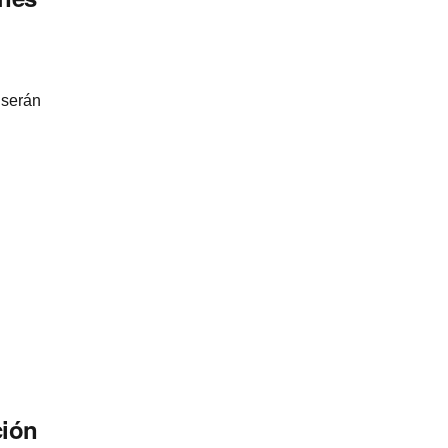
 serán
ción