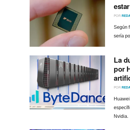
esta
POR
REDA
Según fu
sería p
La d
por 
artifi
POR
REDA
Huawei 
específ
Nvidia.