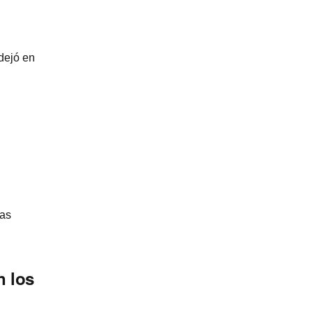
dejó en
las
n los