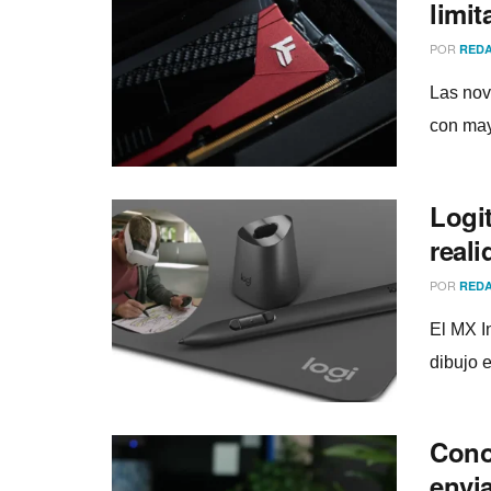
limit
POR
REDA
Las nov
con may
Logit
real
POR
REDA
El MX I
dibujo 
Cono
envi