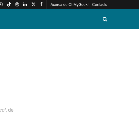
Acerca de OhMyGeek!
Contacto
rro'
, de