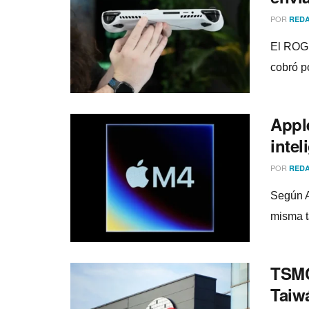
POR
REDA
El ROG 
cobró po
Appl
intel
POR
REDA
Según A
misma t
TSMC
Taiwá