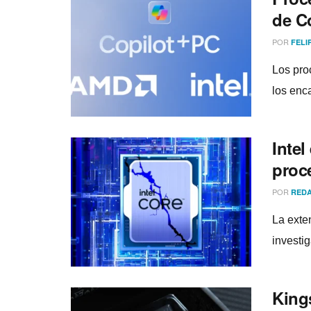
de C
POR
FELI
Los pro
los enc
Intel
proc
POR
REDA
La exte
investi
King