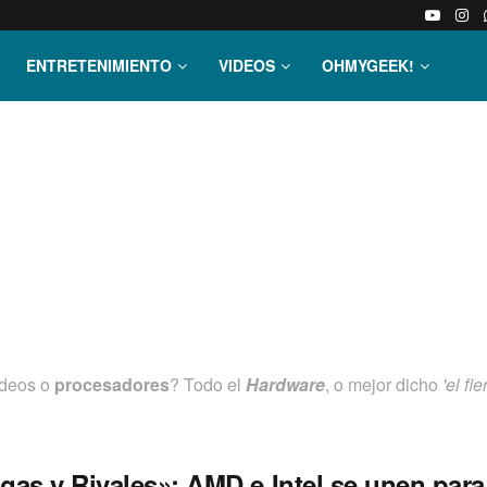
ENTRETENIMIENTO
VIDEOS
OHMYGEEK!
videos o
procesadores
? Todo el
Hardware
, o mejor dicho
'el fie
gas y Rivales»: AMD e Intel se unen para