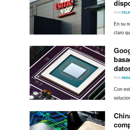
disp
POR
FELI
En su r
claro q
Goog
basa
dato
POR
REDA
Con est
solucio
Chin
comp