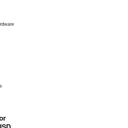
ardware
a
or
 USD