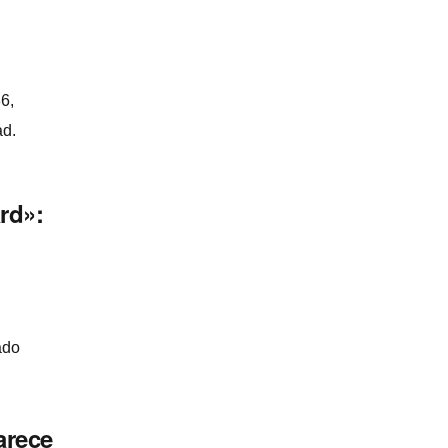
6,
ad.
rd»:
ado
arece