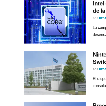
Inte
de la
POR
REDA
La comp
desenca
Ninte
Switc
POR
REDA
El disp
consola
Proc