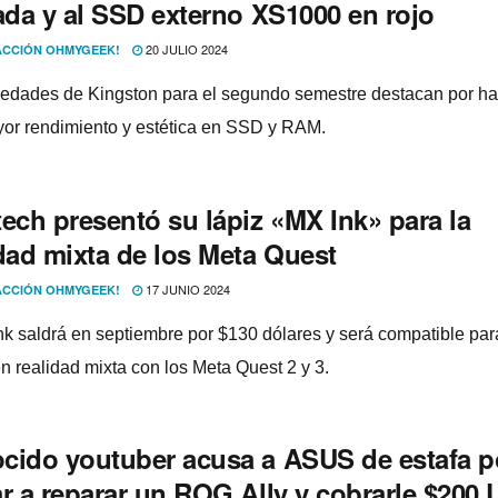
ada y al SSD externo XS1000 en rojo
20 JULIO 2024
CCIÓN OHMYGEEK!
edades de Kingston para el segundo semestre destacan por h
or rendimiento y estética en SSD y RAM.
ech presentó su lápiz «MX Ink» para la
idad mixta de los Meta Quest
17 JUNIO 2024
CCIÓN OHMYGEEK!
nk saldrá en septiembre por $130 dólares y será compatible par
en realidad mixta con los Meta Quest 2 y 3.
cido youtuber acusa a ASUS de estafa p
ar a reparar un ROG Ally y cobrarle $200