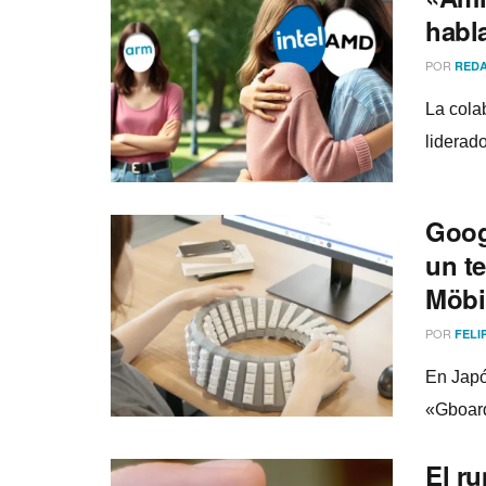
habla
POR
REDA
La cola
liderad
Goog
un te
Möbi
POR
FELI
En Japó
«Gboard
El r