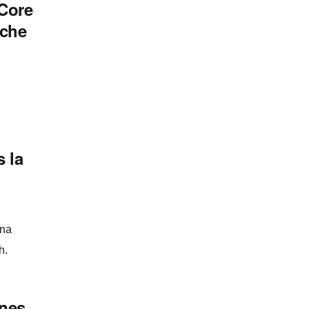
 Core
rche
s la
una
h.
ones