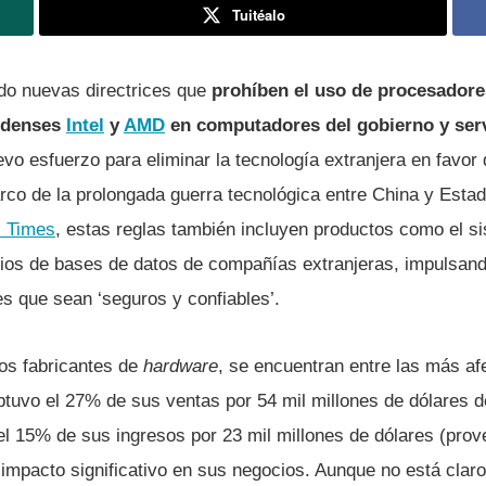
Tuitéalo
do nuevas directrices que
prohíben el uso de procesadore
idenses
Intel
y
AMD
en computadores del gobierno y ser
vo esfuerzo para eliminar la tecnología extranjera en favor
rco de la prolongada guerra tecnológica entre China y Esta
l Times
, estas reglas también incluyen productos como el s
ios de bases de datos de compañías extranjeras, impulsand
s que sean ‘seguros y confiables’.
os fabricantes de
hardware
, se encuentran entre las más af
obtuvo el 27% de sus ventas por 54 mil millones de dólares 
l 15% de sus ingresos por 23 mil millones de dólares (pro
 impacto significativo en sus negocios. Aunque no está clar