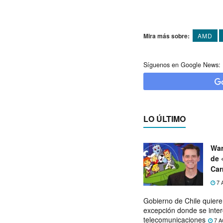
Mira más sobre:
AMD
Síguenos en Google News:
LO ÚLTIMO
War
de 
Car
7 
Gobierno de Chile quier
excepción donde se inter
telecomunicaciones
7 A