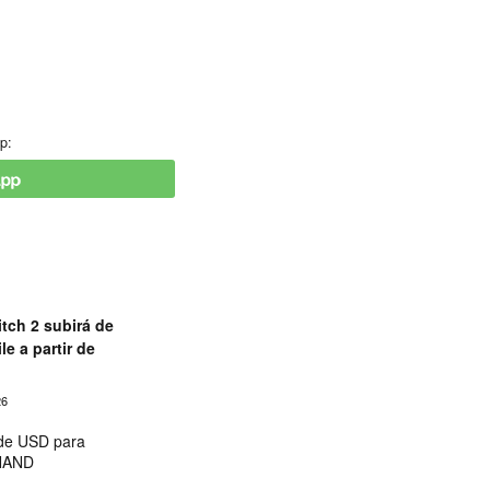
p:
tch 2 subirá de
le a partir de
26
 de USD para
 NAND