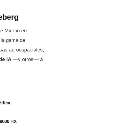
eberg
de Micron en
lia gama de
as aeroespaciales,
de IA
—y otros— a
ifica
 9000 HX