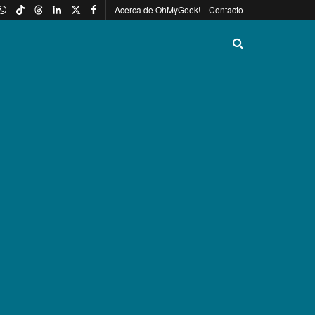
Acerca de OhMyGeek!
Contacto