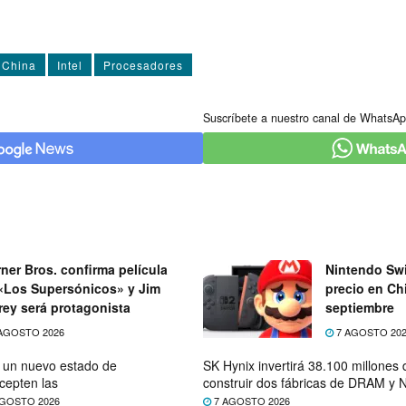
China
Intel
Procesadores
Suscríbete a nuestro canal de WhatsAp
ner Bros. confirma película
Nintendo Swi
«Los Supersónicos» y Jim
precio en Chi
rey será protagonista
septiembre
AGOSTO 2026
7 AGOSTO 20
e un nuevo estado de
SK Hynix invertirá 38.100 millones
cepten las
construir dos fábricas de DRAM y
GOSTO 2026
7 AGOSTO 2026