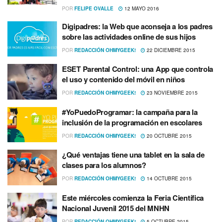
POR
FELIPE OVALLE
12 MAYO 2016
Digipadres: la Web que aconseja a los padres
sobre las actividades online de sus hijos
POR
REDACCIÓN OHMYGEEK!
22 DICIEMBRE 2015
ESET Parental Control: una App que controla
el uso y contenido del móvil en niños
POR
REDACCIÓN OHMYGEEK!
23 NOVIEMBRE 2015
#YoPuedoProgramar: la campaña para la
inclusión de la programación en escolares
POR
REDACCIÓN OHMYGEEK!
20 OCTUBRE 2015
¿Qué ventajas tiene una tablet en la sala de
clases para los alumnos?
POR
REDACCIÓN OHMYGEEK!
14 OCTUBRE 2015
Este miércoles comienza la Feria Cientí­fica
Nacional Juvenil 2015 del MNHN
POR
REDACCIÓN OHMYGEEK!
5 OCTUBRE 2015