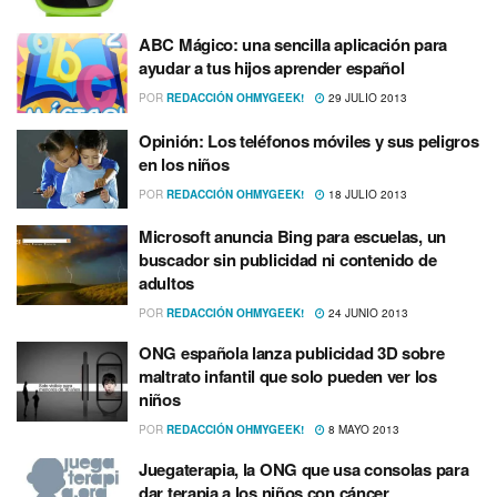
ABC Mágico: una sencilla aplicación para
ayudar a tus hijos aprender español
POR
REDACCIÓN OHMYGEEK!
29 JULIO 2013
Opinión: Los teléfonos móviles y sus peligros
en los niños
POR
REDACCIÓN OHMYGEEK!
18 JULIO 2013
Microsoft anuncia Bing para escuelas, un
buscador sin publicidad ni contenido de
adultos
POR
REDACCIÓN OHMYGEEK!
24 JUNIO 2013
ONG española lanza publicidad 3D sobre
maltrato infantil que solo pueden ver los
niños
POR
REDACCIÓN OHMYGEEK!
8 MAYO 2013
Juegaterapia, la ONG que usa consolas para
dar terapia a los niños con cáncer