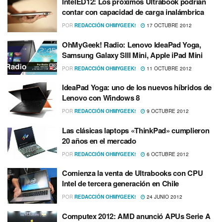
IntelED12: Los próximos Ultrabook podrí­an
contar con capacidad de carga inalámbrica
POR
REDACCIÓN OHMYGEEK!
17 OCTUBRE 2012
OhMyGeek! Radio: Lenovo IdeaPad Yoga,
Samsung Galaxy SIII Mini, Apple iPad Mini
POR
REDACCIÓN OHMYGEEK!
11 OCTUBRE 2012
IdeaPad Yoga: uno de los nuevos hí­bridos de
Lenovo con Windows 8
POR
REDACCIÓN OHMYGEEK!
9 OCTUBRE 2012
Las clásicas laptops «ThinkPad» cumplieron
20 años en el mercado
POR
REDACCIÓN OHMYGEEK!
6 OCTUBRE 2012
Comienza la venta de Ultrabooks con CPU
Intel de tercera generación en Chile
POR
REDACCIÓN OHMYGEEK!
24 JUNIO 2012
Computex 2012: AMD anunció APUs Serie A