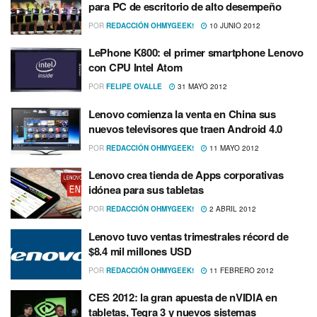
para PC de escritorio de alto desempeño
POR
REDACCIÓN OHMYGEEK!
10 JUNIO 2012
LePhone K800: el primer smartphone Lenovo
con CPU Intel Atom
POR
FELIPE OVALLE
31 MAYO 2012
Lenovo comienza la venta en China sus
nuevos televisores que traen Android 4.0
POR
REDACCIÓN OHMYGEEK!
11 MAYO 2012
Lenovo crea tienda de Apps corporativas
idónea para sus tabletas
POR
REDACCIÓN OHMYGEEK!
2 ABRIL 2012
Lenovo tuvo ventas trimestrales récord de
$8.4 mil millones USD
POR
REDACCIÓN OHMYGEEK!
11 FEBRERO 2012
CES 2012: la gran apuesta de nVIDIA en
tabletas, Tegra 3 y nuevos sistemas