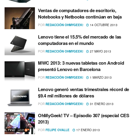
Ventas de computadores de escritorio,
Notebooks y Netbooks continúan en baja
POR
REDACCIÓN OHMYGEEK!
14 OCTUBRE 2013
Lenovo tiene el 15.5% del mercado de las
computadoras en el mundo
POR
REDACCIÓN OHMYGEEK!
27 MAYO 2013
MWC 2013: 3 nuevas tabletas con Android
presentó Lenovo en Barcelona
POR
REDACCIÓN OHMYGEEK!
1 MARZO 2013
Lenovo generó ventas trimestrales récord de
$9.4 mil millones de dólares
POR
REDACCIÓN OHMYGEEK!
31 ENERO 2013
OhMyGeek! TV – Episodio 307 (especial CES
2013)
POR
FELIPE OVALLE
17 ENERO 2013