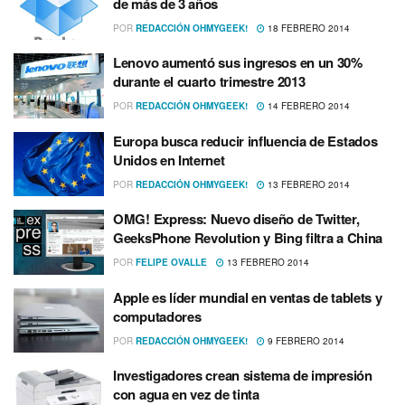
de más de 3 años
POR
REDACCIÓN OHMYGEEK!
18 FEBRERO 2014
Lenovo aumentó sus ingresos en un 30%
durante el cuarto trimestre 2013
POR
REDACCIÓN OHMYGEEK!
14 FEBRERO 2014
Europa busca reducir influencia de Estados
Unidos en Internet
POR
REDACCIÓN OHMYGEEK!
13 FEBRERO 2014
OMG! Express: Nuevo diseño de Twitter,
GeeksPhone Revolution y Bing filtra a China
POR
FELIPE OVALLE
13 FEBRERO 2014
Apple es lí­der mundial en ventas de tablets y
computadores
POR
REDACCIÓN OHMYGEEK!
9 FEBRERO 2014
Investigadores crean sistema de impresión
con agua en vez de tinta