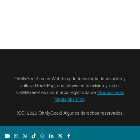
OhMyGeek! es un Web blog de tecnología, innovación y
cultura Geek/Pop, con shows en televisión y radio.
OhMyGeek! es una marca registrada de
Producciones
Medialabs Ltda
.
(CC) 2026 OhMyGeek! Algunos derechos reservados.