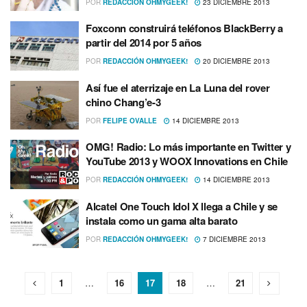
POR
REDACCIÓN OHMYGEEK!
23 DICIEMBRE 2013
Foxconn construirá teléfonos BlackBerry a
partir del 2014 por 5 años
POR
REDACCIÓN OHMYGEEK!
20 DICIEMBRE 2013
Así­ fue el aterrizaje en La Luna del rover
chino Chang’e-3
POR
FELIPE OVALLE
14 DICIEMBRE 2013
OMG! Radio: Lo más importante en Twitter y
YouTube 2013 y WOOX Innovations en Chile
POR
REDACCIÓN OHMYGEEK!
14 DICIEMBRE 2013
Alcatel One Touch Idol X llega a Chile y se
instala como un gama alta barato
POR
REDACCIÓN OHMYGEEK!
7 DICIEMBRE 2013
1
…
16
17
18
…
21