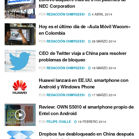
NEC Corporation
POR
REDACCIÓN OHMYGEEK!
4 ABRIL 2014
Hoy es el último dí­a de «Aula Móvil Wacom»
en Colombia
POR
REDACCIÓN OHMYGEEK!
28 MARZO 2014
CEO de Twitter viaja a China para resolver
problemas de bloqueo
POR
REDACCIÓN OHMYGEEK!
18 MARZO 2014
Huawei lanzará en EE.UU. smartphone con
Android y Windows Phone
POR
REDACCIÓN OHMYGEEK!
17 MARZO 2014
Review: OWN S5010 el smartphone propio de
Entel con Android
POR
FELIPE OVALLE
19 FEBRERO 2014
Dropbox fue desbloqueado en China después