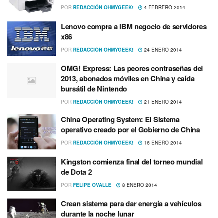
POR
REDACCIÓN OHMYGEEK!
4 FEBRERO 2014
Lenovo compra a IBM negocio de servidores
x86
POR
REDACCIÓN OHMYGEEK!
24 ENERO 2014
OMG! Express: Las peores contraseñas del
2013, abonados móviles en China y caí­da
bursátil de Nintendo
POR
REDACCIÓN OHMYGEEK!
21 ENERO 2014
China Operating System: El Sistema
operativo creado por el Gobierno de China
POR
REDACCIÓN OHMYGEEK!
16 ENERO 2014
Kingston comienza final del torneo mundial
de Dota 2
POR
FELIPE OVALLE
8 ENERO 2014
Crean sistema para dar energí­a a vehí­culos
durante la noche lunar