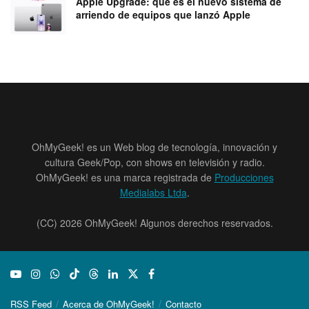
Apple Upgrade: qué es el nuevo sistema de
arriendo de equipos que lanzó Apple
OhMyGeek! es un Web blog de tecnología, innovación y
cultura Geek/Pop, con shows en televisión y radio.
OhMyGeek! es una marca registrada de
Producciones
Medialabs Ltda
.
(CC) 2026 OhMyGeek! Algunos derechos reservados.
RSS Feed
Acerca de OhMyGeek!
Contacto