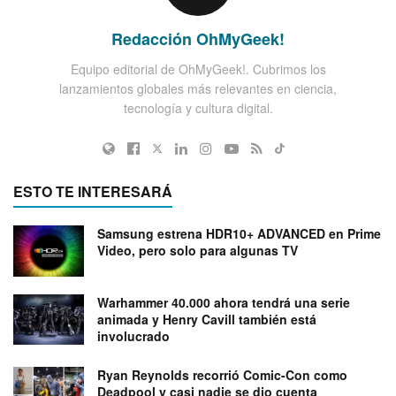
Redacción OhMyGeek!
Equipo editorial de OhMyGeek!. Cubrimos los
lanzamientos globales más relevantes en ciencia,
tecnología y cultura digital.
ESTO TE INTERESARÁ
Samsung estrena HDR10+ ADVANCED en Prime
Video, pero solo para algunas TV
Warhammer 40.000 ahora tendrá una serie
animada y Henry Cavill también está
involucrado
Ryan Reynolds recorrió Comic-Con como
Deadpool y casi nadie se dio cuenta