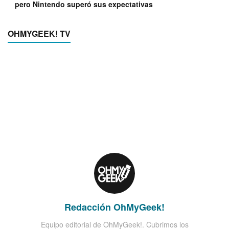
pero Nintendo superó sus expectativas
OHMYGEEK! TV
Redacción OhMyGeek!
Equipo editorial de OhMyGeek!. Cubrimos los