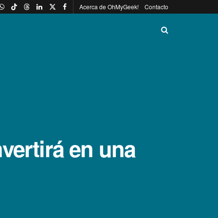
Acerca de OhMyGeek!
Contacto
vertirá en una