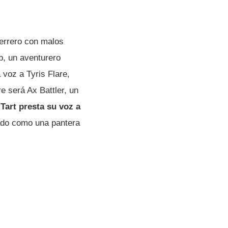
errero con malos
b, un aventurero
 voz a Tyris Flare,
e será Ax Battler, un
 Tart presta su voz a
zado como una pantera