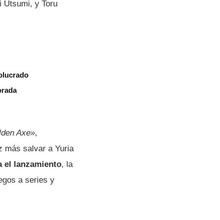
i Utsumi, y Toru
olucrado
orada
lden Axe»
,
z más salvar a Yuria
a el lanzamiento
, la
egos a series y