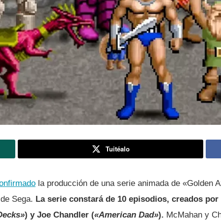
Tuitéalo
onfirmado
la producción de una serie animada de «Golden 
o de Sega.
La serie constará de 10 episodios, creados p
Decks»
) y Joe Chandler (
«American Dad»
).
McMahan y Cha