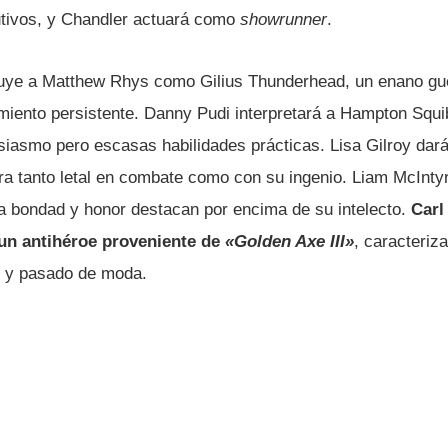
utivos, y Chandler actuará como
showrunner
.
cluye a Matthew Rhys como Gilius Thunderhead, un enano gu
miento persistente. Danny Pudi interpretará a Hampton Squi
iasmo pero escasas habilidades prácticas. Lisa Gilroy dará
ra tanto letal en combate como con su ingenio. Liam McIntyr
a bondad y honor destacan por encima de su intelecto.
Carl
, un antihéroe proveniente de
«Golden Axe III»
, caracteri
e y pasado de moda.