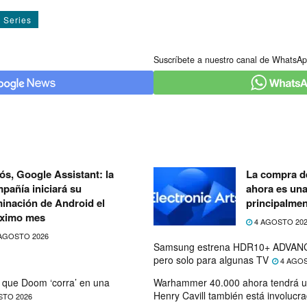
Series
Suscríbete a nuestro canal de WhatsAp
ós, Google Assistant: la
La compra de
pañía iniciará su
ahora es un
minación de Android el
principalmen
ximo mes
4 AGOSTO 20
AGOSTO 2026
Samsung estrena HDR10+ ADVANC
pero solo para algunas TV
4 AGOS
que Doom ‘corra’ en una
Warhammer 40.000 ahora tendrá u
Henry Cavill también está involucr
STO 2026