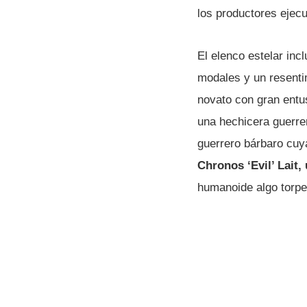
los productores ejec
El elenco estelar in
modales y un resenti
novato con gran entus
una hechicera guerre
guerrero bárbaro cuy
Chronos ‘Evil’ Lait
humanoide algo torp