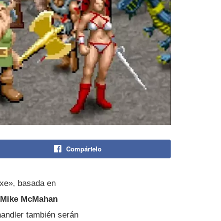
Compártelo
Axe», basada en
or Mike McMahan
ndler también serán