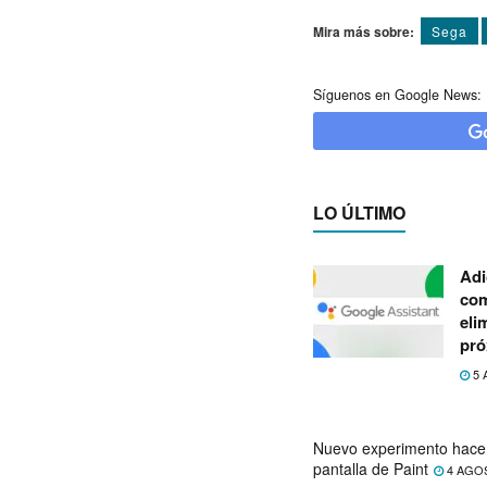
Mira más sobre:
Sega
Síguenos en Google News:
LO ÚLTIMO
Adi
com
eli
pró
5 
Nuevo experimento hace 
pantalla de Paint
4 AGO