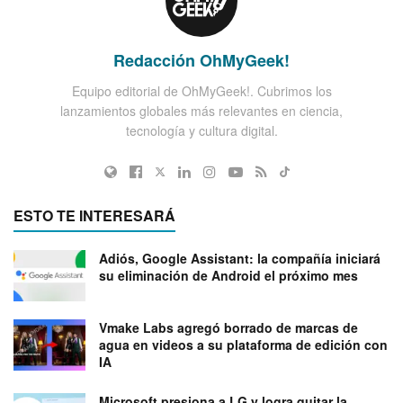
Redacción OhMyGeek!
Equipo editorial de OhMyGeek!. Cubrimos los
lanzamientos globales más relevantes en ciencia,
tecnología y cultura digital.
ESTO TE INTERESARÁ
Adiós, Google Assistant: la compañía iniciará
su eliminación de Android el próximo mes
Vmake Labs agregó borrado de marcas de
agua en videos a su plataforma de edición con
IA
Microsoft presiona a LG y logra quitar la