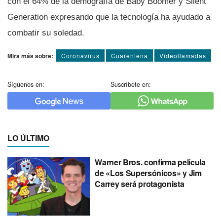
con el 64% de la demografí­a de Baby Boomer y Silent
Generation expresando que la tecnologí­a ha ayudado a
combatir su soledad.
Mira más sobre:
Coronavirus
Cuarentena
Videollamadas
Síguenos en:
Suscríbete en:
LO ÚLTIMO
Warner Bros. confirma película
de «Los Supersónicos» y Jim
Carrey será protagonista