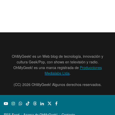
OhMyGeek! es un Web blog de tecnología, innovación y
cultura Geek/Pop, con shows en televisión y radio.
OhMyGeek! es una marca registrada de
Producciones
Medialabs Ltda
.
(CC) 2026 OhMyGeek! Algunos derechos reservados.
RSS Feed
Acerca de OhMyGeek!
Contacto