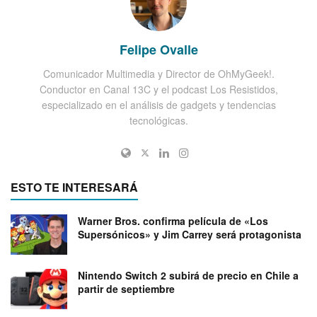
Felipe Ovalle
Comunicador Multimedia y Director de OhMyGeek!.
Conductor en Canal 13C y el podcast Los Resistidos,
especializado en el análisis de gadgets y tendencias
tecnológicas.
ESTO TE INTERESARÁ
Warner Bros. confirma película de «Los
Supersónicos» y Jim Carrey será protagonista
Nintendo Switch 2 subirá de precio en Chile a
partir de septiembre