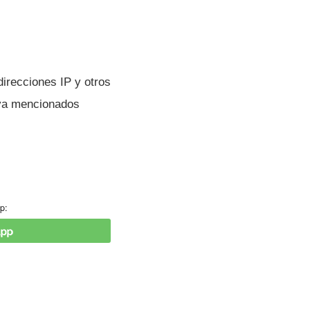
irecciones IP y otros
s ya mencionados
p: