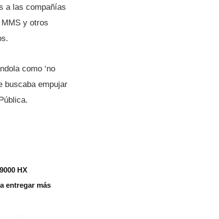
s a las compañí­as
, MMS y otros
os.
dándola como ‘no
se buscaba empujar
Pública.
 9000 HX
aza entregar más