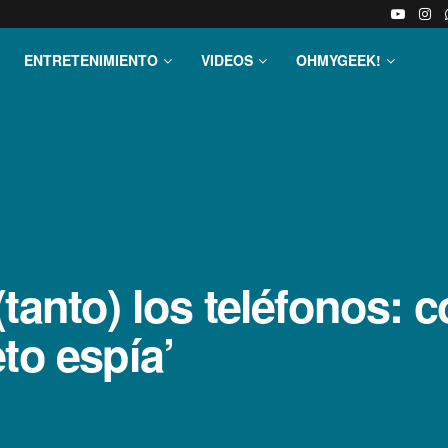
ENTRETENIMIENTO
VIDEOS
OHMYGEEK!
anto) los teléfonos: co
to espí­a’