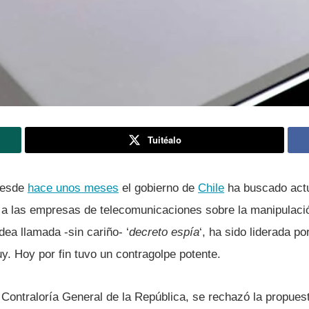
Tuitéalo
 desde
hace unos meses
el gobierno de
Chile
ha buscado actu
 a las empresas de telecomunicaciones sobre la manipulaci
ea llamada -sin cariño- ‘
decreto espí­a
‘, ha sido liderada po
y. Hoy por fin tuvo un contragolpe potente.
Contralorí­a General de la República, se rechazó la propuest