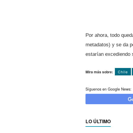
Por ahora, todo qued
metadatos) y se da po
estarí­an excediendo 
Mira más sobre:
Chile
Síguenos en Google News:
LO ÚLTIMO