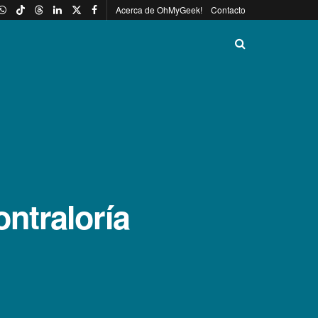
Acerca de OhMyGeek!
Contacto
ntralorí­a