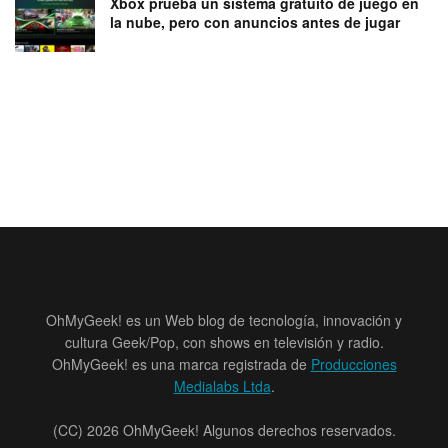
Xbox prueba un sistema gratuito de juego en
la nube, pero con anuncios antes de jugar
OhMyGeek! es un Web blog de tecnología, innovación y
cultura Geek/Pop, con shows en televisión y radio.
OhMyGeek! es una marca registrada de
Producciones
Medialabs Ltda
.
(CC) 2026 OhMyGeek! Algunos derechos reservados.