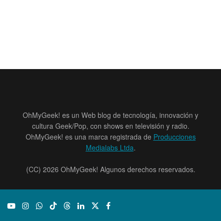
OhMyGeek! es un Web blog de tecnología, innovación y
cultura Geek/Pop, con shows en televisión y radio.
OhMyGeek! es una marca registrada de
Producciones
Medialabs Ltda
.
(CC) 2026 OhMyGeek! Algunos derechos reservados.