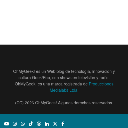
OhMyGeek! es un Web blog de tecnología, innovación y
cultura Geek/Pop, con shows en televisión y radio.
OhMyGeek! es una marca registrada de
Producciones
Medialabs Ltda
.
(CC) 2026 OhMyGeek! Algunos derechos reservados.