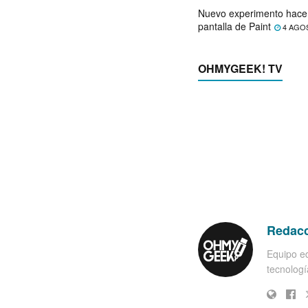
Nuevo experimento hace 
pantalla de Paint
4 AGO
OHMYGEEK! TV
Redac
Equipo ed
tecnología