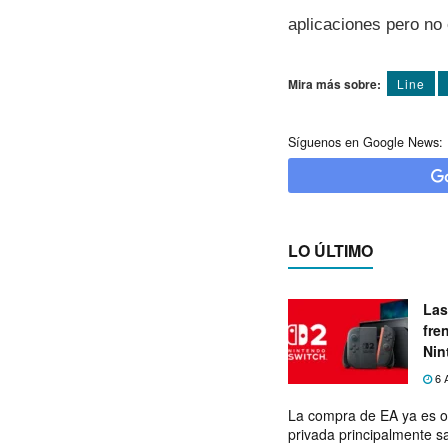
aplicaciones pero no 
Mira más sobre:
Line
Síguenos en Google News:
LO ÚLTIMO
Las
fre
Nin
exp
6 
La compra de EA ya es o
privada principalmente s