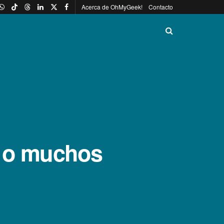
Acerca de OhMyGeek!
Contacto
, o muchos