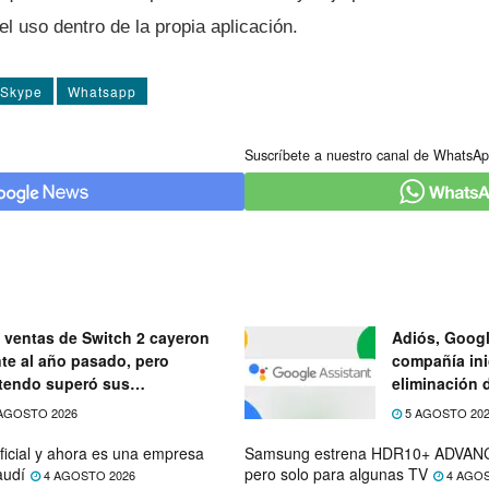
el uso dentro de la propia aplicación.
Skype
Whatsapp
Suscríbete a nuestro canal de WhatsAp
 ventas de Switch 2 cayeron
Adiós, Googl
nte al año pasado, pero
compañía ini
tendo superó sus
eliminación 
ectativas
próximo mes
AGOSTO 2026
5 AGOSTO 20
ficial y ahora es una empresa
Samsung estrena HDR10+ ADVANC
audí
pero solo para algunas TV
4 AGOSTO 2026
4 AGOS