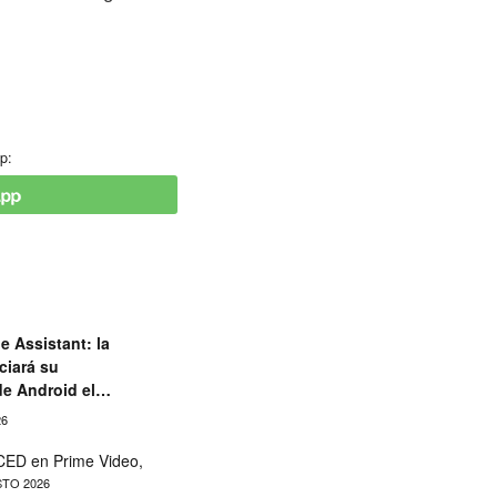
p:
e Assistant: la
ciará su
de Android el
26
ED en Prime Video,
TO 2026