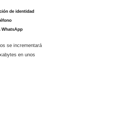
ión de identidad
léfono
 a WhatsApp
tos se incrementará
exabytes en unos