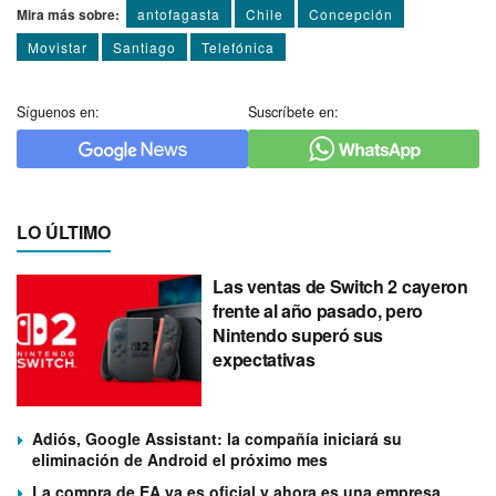
Mira más sobre:
antofagasta
Chile
Concepción
Movistar
Santiago
Telefónica
Síguenos en:
Suscríbete en:
LO ÚLTIMO
Las ventas de Switch 2 cayeron
frente al año pasado, pero
Nintendo superó sus
expectativas
Adiós, Google Assistant: la compañía iniciará su
eliminación de Android el próximo mes
La compra de EA ya es oficial y ahora es una empresa