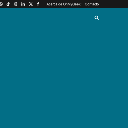
Acerca de OhMyGeek!
Contacto