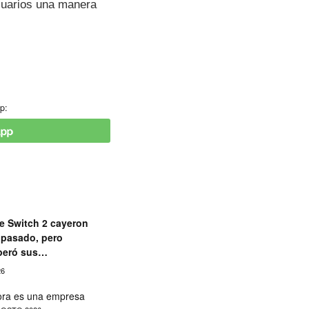
suarios una manera
p:
e Switch 2 cayeron
o pasado, pero
peró sus
26
hora es una empresa