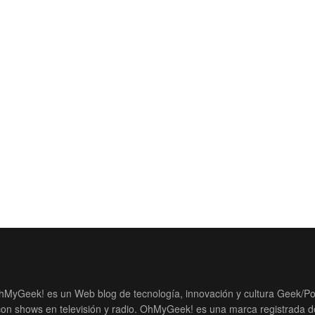
hMyGeek! es un Web blog de tecnología, innovación y cultura Geek/Po
con shows en televisión y radio. OhMyGeek! es una marca registrada d