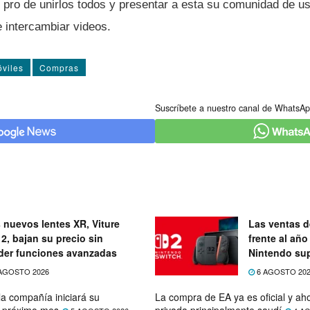
 pro de unirlos todos y presentar a esta su comunidad de u
 e intercambiar videos.
viles
Compras
Suscríbete a nuestro canal de WhatsAp
 nuevos lentes XR, Viture
Las ventas d
 2, bajan su precio sin
frente al añ
der funciones avanzadas
Nintendo su
expectativas
AGOSTO 2026
6 AGOSTO 20
la compañía iniciará su
La compra de EA ya es oficial y a
l próximo mes
privada principalmente saudí