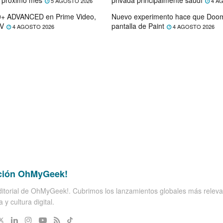
5 AGOSTO 2026
4 AG
+ ADVANCED en Prime Video,
Nuevo experimento hace que Doom 
TV
pantalla de Paint
4 AGOSTO 2026
4 AGOSTO 2026
ción OhMyGeek!
itorial de OhMyGeek!. Cubrimos los lanzamientos globales más releva
 y cultura digital.