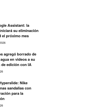
gle Assistant: la
niciará su eliminación
d el próximo mes
2026
s agregó borrado de
agua en videos a su
 de edición con IA
026
yperslide: Nike
nas sandalias con
ración para la
ión
026