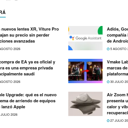
RÁ
 nuevos lentes XR, Viture Pro
Adiós, Goo
bajan su precio sin perder
compañía i
ciones avanzadas
de Androi
AGOSTO 2026
5 AGOSTO 
compra de EA ya es oficial y
Vmake Lab
ra es una empresa privada
marcas de 
ncipalmente saudí
plataforma
AGOSTO 2026
30 JULIO 2
le Upgrade: qué es el nuevo
Air Zoom H
tema de arriendo de equipos
presenta u
 lanzó Apple
calor y vib
recuperac
 JULIO 2026
27 JULIO 2