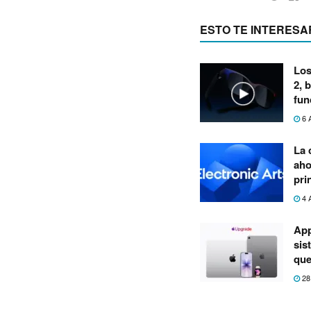
ESTO TE INTERESA
Los
2, 
fun
6 
La 
aho
pri
4 
App
sis
que
28