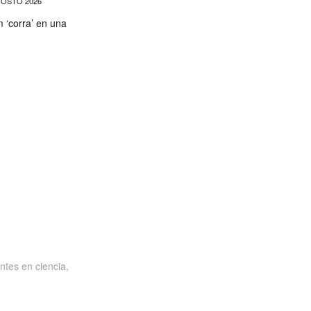
OSTO 2026
‘corra’ en una
ntes en ciencia,