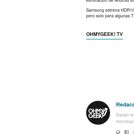
Samsung estrena HDR10
pero solo para algunas 
OHMYGEEK! TV
Redac
Equipo ed
tecnología