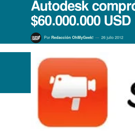
Autodesk compró
$60.000.000 USD
Por
Redacción OhMyGeek!
26 julio 2012