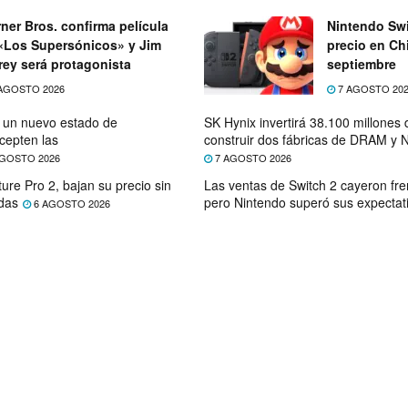
ner Bros. confirma película
Nintendo Swi
«Los Supersónicos» y Jim
precio en Chi
rey será protagonista
septiembre
AGOSTO 2026
7 AGOSTO 20
e un nuevo estado de
SK Hynix invertirá 38.100 millones
cepten las
construir dos fábricas de DRAM y
GOSTO 2026
7 AGOSTO 2026
ure Pro 2, bajan su precio sin
Las ventas de Switch 2 cayeron fre
das
pero Nintendo superó sus expectat
6 AGOSTO 2026