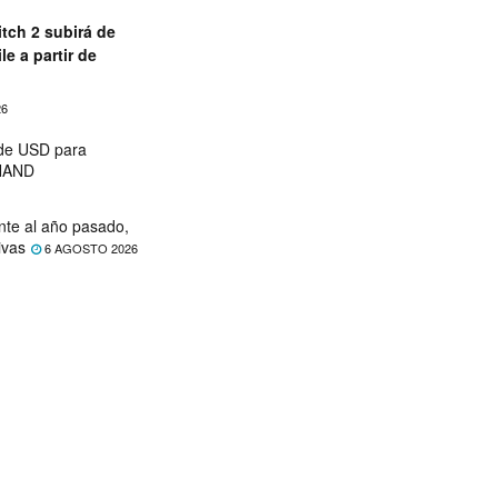
tch 2 subirá de
le a partir de
26
 de USD para
 NAND
nte al año pasado,
ivas
6 AGOSTO 2026