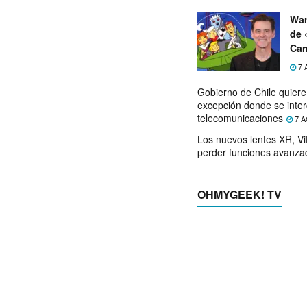
War
de 
Car
7 
Gobierno de Chile quier
excepción donde se inter
telecomunicaciones
7 A
Los nuevos lentes XR, Vit
perder funciones avanza
OHMYGEEK! TV