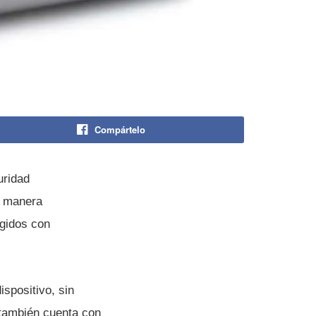
Compártelo
uridad
e manera
gidos con
spositivo, sin
 también cuenta con