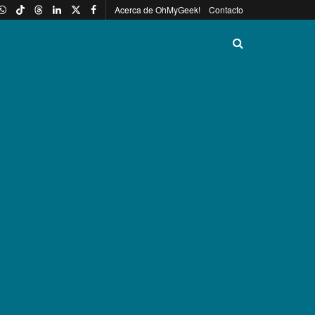
Acerca de OhMyGeek!
Contacto