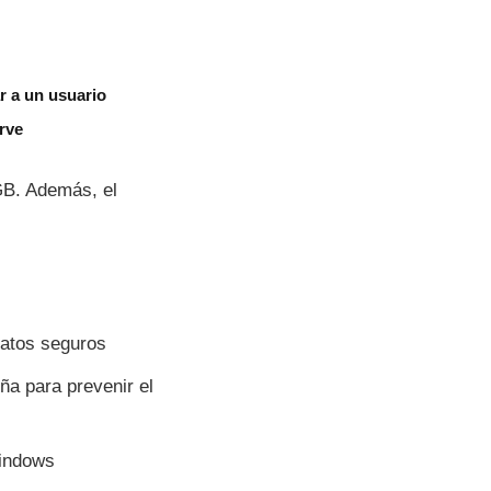
r a un usuario
rve
GB. Además, el
datos seguros
ña para prevenir el
Windows