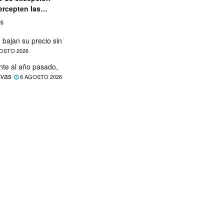
ercepten las
aciones
26
 bajan su precio sin
OSTO 2026
nte al año pasado,
ivas
6 AGOSTO 2026