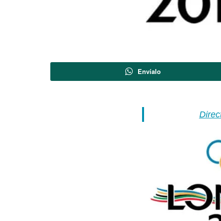
Envíalo
Direc