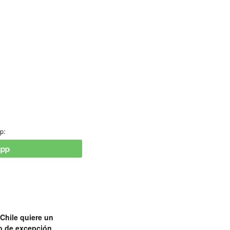
p:
Chile quiere un
o de excepción