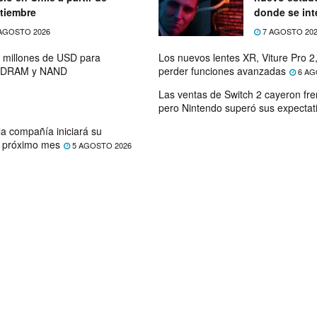
tiembre
donde se int
telecomunic
AGOSTO 2026
7 AGOSTO 20
0 millones de USD para
Los nuevos lentes XR, Viture Pro 2,
de DRAM y NAND
perder funciones avanzadas
6 AG
Las ventas de Switch 2 cayeron fre
pero Nintendo superó sus expectat
la compañía iniciará su
l próximo mes
5 AGOSTO 2026