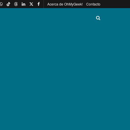
Acerca de OhMyGeek!
Contacto