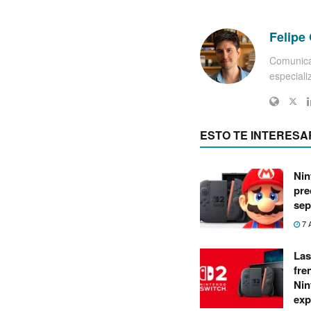
Felipe 
Comunica
especiali
ESTO TE INTERESA
Nin
pre
sep
7 
Las
fre
Nin
exp