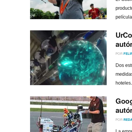
product
pelí­cula
UrCo
autó
POR
FELI
Dos est
medidas
hoteles.
Goog
autó
POR
REDA
La empr