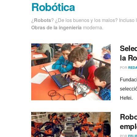
Robótica
¿
Robots
? ¿De los buenos y los malos? Incluso l
Obras de la ingenierí­a
moderna.
Selec
la R
POR
REDA
Fundaci
selecci
Hefei.
Robo
empl
POR
FELI