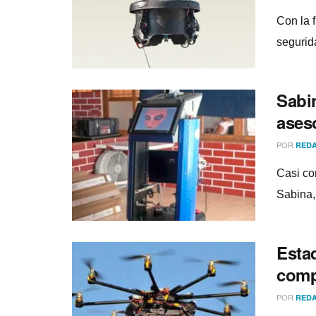
Con la 
segurid
Sabi
ases
POR
REDA
Casi co
Sabina,
Esta
comp
POR
REDA