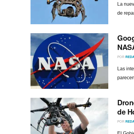
La nuev
de repa
Goog
NASA
POR
REDA
Las int
parecen
Dron
de H
POR
REDA
El Gobi