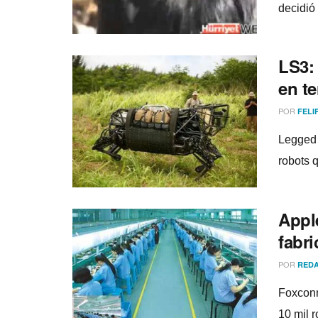
decidió 
LS3:
en t
POR
FELI
Legged 
robots q
Apple
fabri
POR
REDA
Foxconn
10 mil 