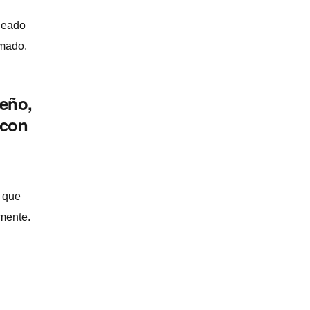
leado
rmado.
ueño,
 con
o que
 mente.