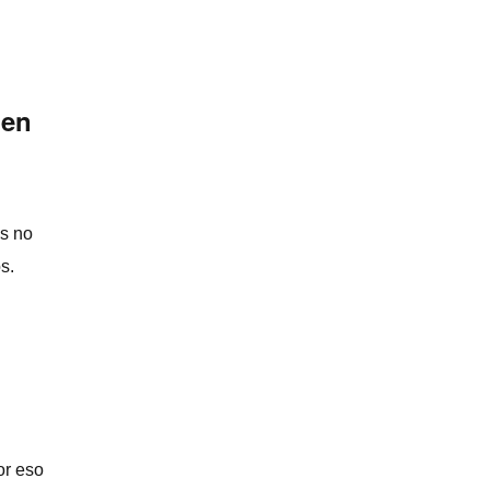
 en
os no
s.
or eso