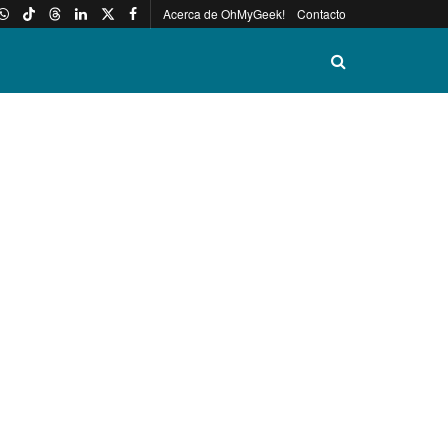
Acerca de OhMyGeek!
Contacto