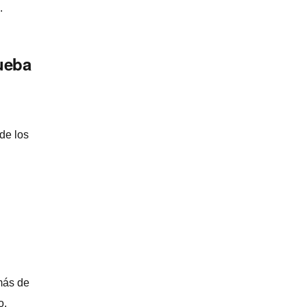
.
rueba
de los
más de
o.