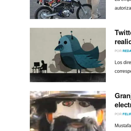
autoriz
Twit
real
POR
REDA
Los dir
corresp
Granj
elec
POR
FELI
Mustafa