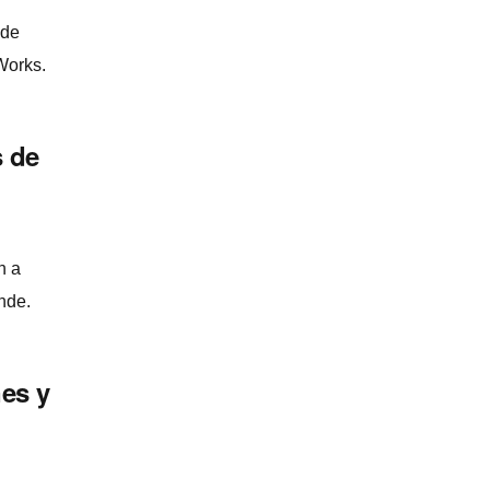
 de
Works.
s de
n a
nde.
es y