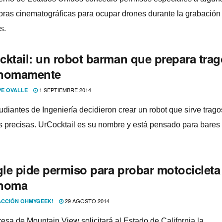
oras cinematográficas para ocupar drones durante la grabación
s.
cktail: un robot barman que prepara tra
nomamente
1 SEPTIEMBRE 2014
PE OVALLE
udiantes de Ingenierí­a decidieron crear un robot que sirve trag
 precisas. UrCocktail es su nombre y está pensado para bares
le pide permiso para probar motocicleta
noma
29 AGOSTO 2014
CCIÓN OHMYGEEK!
esa de Mountain View solicitará al Estado de California la