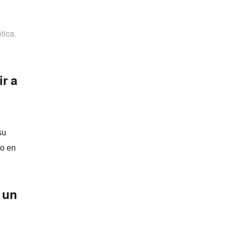
tica.
ir a
su
io en
 un