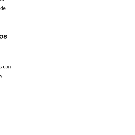
 de
gos
os con
 y