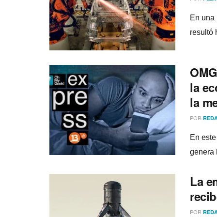
En una 
resultó
OMG! 
la e
la m
POR
REDA
En este
genera 
La e
reci
POR
REDA