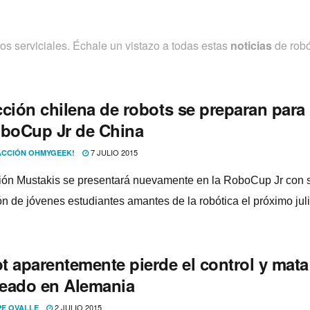
os serviciales. Échale un vistazo a todas estas
noticias
de robó
ción chilena de robots se preparan para 
oboCup Jr de China
7 JULIO 2015
CCIÓN OHMYGEEK!
ón Mustakis se presentará nuevamente en la RoboCup Jr con 
ón de jóvenes estudiantes amantes de la robótica el próximo jul
t aparentemente pierde el control y mata
eado en Alemania
2 JULIO 2015
PE OVALLE