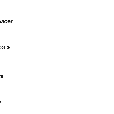
hacer
gos te
ra
a