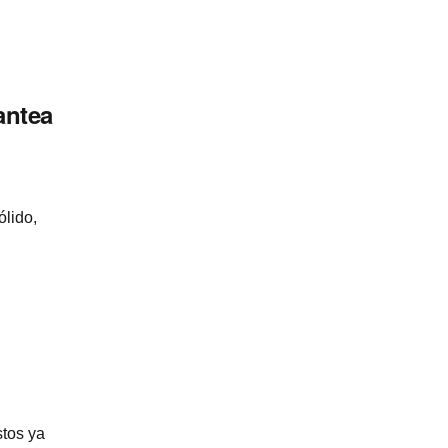
antea
ólido,
stos ya