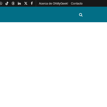
Acerca de OhMyGeek!
Contacto