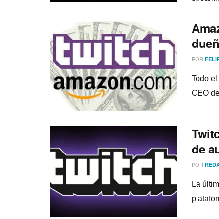
Amaz
dueñ
POR
FELI
Todo el
CEO de 
Twit
de a
POR
REDA
La últi
platafo