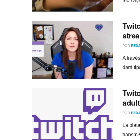
Twitc
stre
POR
REDA
A travé
dará ti
Twitc
adul
POR
REDA
La plat
transmi