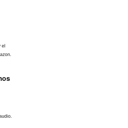
 el
mazon.
chos
audio.