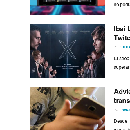
no podr
Ibai
Twit
POR
REDA
El stre
superar
Advie
tran
POR
REDA
Desde la
mensaje