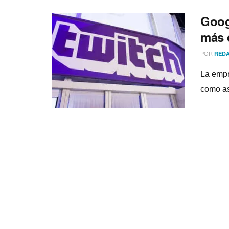
Goog
más 
POR
REDA
La empr
como as