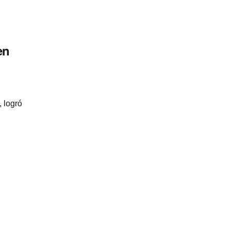
en
, logró