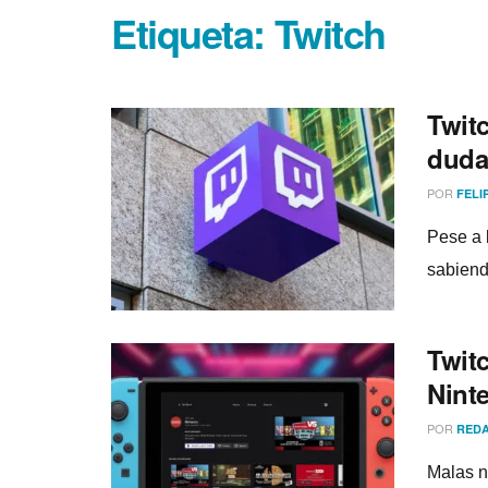
Etiqueta:
Twitch
Twit
duda
POR
FELI
Pese a 
sabiend
Twitc
Nint
POR
REDA
Malas n