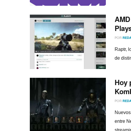
AMD 
Plays
POR
REDA
Raptr, 
de dist
Hoy 
Komb
POR
REDA
Nuevos 
entre N
streami