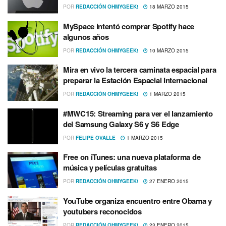
POR
REDACCIÓN OHMYGEEK!
18 MARZO 2015
MySpace intentó comprar Spotify hace
algunos años
POR
REDACCIÓN OHMYGEEK!
10 MARZO 2015
Mira en vivo la tercera caminata espacial para
preparar la Estación Espacial Internacional
POR
REDACCIÓN OHMYGEEK!
1 MARZO 2015
#MWC15: Streaming para ver el lanzamiento
del Samsung Galaxy S6 y S6 Edge
POR
FELIPE OVALLE
1 MARZO 2015
Free on iTunes: una nueva plataforma de
música y pelí­culas gratuitas
POR
REDACCIÓN OHMYGEEK!
27 ENERO 2015
YouTube organiza encuentro entre Obama y
youtubers reconocidos
POR
REDACCIÓN OHMYGEEK!
23 ENERO 2015