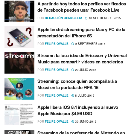
A partir de hoy todos los perfiles verificados
de Facebook pueden usar Facebook Live
POR
REDACCIÓN OHMYGEEK!
10 SEPTIEMBRE 2015
Apple tendrá streaming para Mac y PC de la
presentación del iPhone 6S
POR
FELIPE OVALLE
9 SEPTIEMBRE 2015
Streamr: la loca idea de Ericsson y Universal
Music para compartir videos en conciertos
POR
FELIPE OVALLE
22 JULIO 2015
Streaming: conoce quien acompañará a
Messi en la portada de FIFA 16
POR
FELIPE OVALLE
8 JULIO 2015
Apple libera iOS 8.4 incluyendo al nuevo
Apple Music por $4,99 USD
POR
FELIPE OVALLE
30 JUNIO 2015
Streaming de la conferencia de Nintendo en