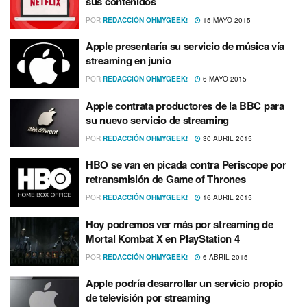
sus contenidos
POR
REDACCIÓN OHMYGEEK!
15 MAYO 2015
Apple presentarí­a su servicio de música ví­a
streaming en junio
POR
REDACCIÓN OHMYGEEK!
6 MAYO 2015
Apple contrata productores de la BBC para
su nuevo servicio de streaming
POR
REDACCIÓN OHMYGEEK!
30 ABRIL 2015
HBO se van en picada contra Periscope por
retransmisión de Game of Thrones
POR
REDACCIÓN OHMYGEEK!
16 ABRIL 2015
Hoy podremos ver más por streaming de
Mortal Kombat X en PlayStation 4
POR
REDACCIÓN OHMYGEEK!
6 ABRIL 2015
Apple podrí­a desarrollar un servicio propio
de televisión por streaming