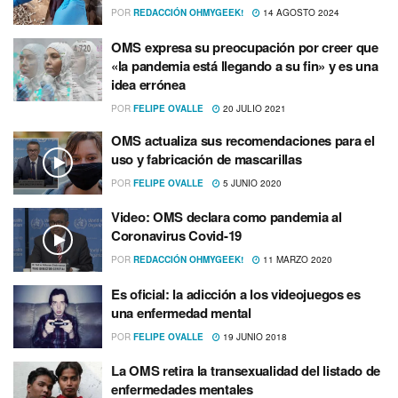
POR
REDACCIÓN OHMYGEEK!
14 AGOSTO 2024
OMS expresa su preocupación por creer que
«la pandemia está llegando a su fin» y es una
idea errónea
POR
FELIPE OVALLE
20 JULIO 2021
OMS actualiza sus recomendaciones para el
uso y fabricación de mascarillas
POR
FELIPE OVALLE
5 JUNIO 2020
Video: OMS declara como pandemia al
Coronavirus Covid-19
POR
REDACCIÓN OHMYGEEK!
11 MARZO 2020
Es oficial: la adicción a los videojuegos es
una enfermedad mental
POR
FELIPE OVALLE
19 JUNIO 2018
La OMS retira la transexualidad del listado de
enfermedades mentales