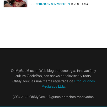
POR
REDACCIÓN OHMYGEEK!
19 JUNIO 2018
OhMyGeek! es un Web blog de tecnología, innovación y
cultura Geek/Pop, con shows en televisión y radio.
OhMyGeek! es una marca registrada de
Producciones
Medialabs Ltda
.
(CC) 2026 OhMyGeek! Algunos derechos reservados.