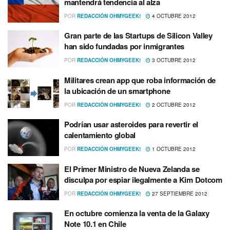
mantendrá tendencia al alza
POR
REDACCIÓN OHMYGEEK!
4 OCTUBRE 2012
Gran parte de las Startups de Silicon Valley
han sido fundadas por inmigrantes
POR
REDACCIÓN OHMYGEEK!
3 OCTUBRE 2012
Militares crean app que roba información de
la ubicación de un smartphone
POR
REDACCIÓN OHMYGEEK!
2 OCTUBRE 2012
Podrí­an usar asteroides para revertir el
calentamiento global
POR
REDACCIÓN OHMYGEEK!
1 OCTUBRE 2012
El Primer Ministro de Nueva Zelanda se
disculpa por espiar ilegalmente a Kim Dotcom
POR
REDACCIÓN OHMYGEEK!
27 SEPTIEMBRE 2012
En octubre comienza la venta de la Galaxy
Note 10.1 en Chile