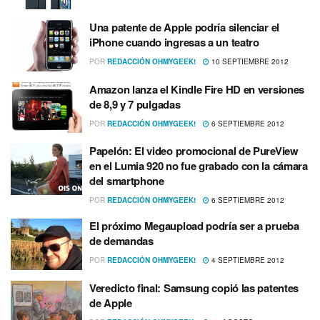
Una patente de Apple podrí­a silenciar el
iPhone cuando ingresas a un teatro
POR
REDACCIÓN OHMYGEEK!
10 SEPTIEMBRE 2012
Amazon lanza el Kindle Fire HD en versiones
de 8,9 y 7 pulgadas
POR
REDACCIÓN OHMYGEEK!
6 SEPTIEMBRE 2012
Papelón: El video promocional de PureView
en el Lumia 920 no fue grabado con la cámara
del smartphone
POR
REDACCIÓN OHMYGEEK!
6 SEPTIEMBRE 2012
El próximo Megaupload podrí­a ser a prueba
de demandas
POR
REDACCIÓN OHMYGEEK!
4 SEPTIEMBRE 2012
Veredicto final: Samsung copió las patentes
de Apple