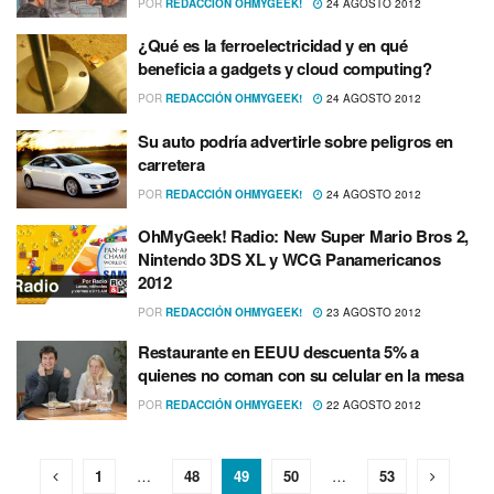
POR
REDACCIÓN OHMYGEEK!
24 AGOSTO 2012
¿Qué es la ferroelectricidad y en qué
beneficia a gadgets y cloud computing?
POR
REDACCIÓN OHMYGEEK!
24 AGOSTO 2012
Su auto podrí­a advertirle sobre peligros en
carretera
POR
REDACCIÓN OHMYGEEK!
24 AGOSTO 2012
OhMyGeek! Radio: New Super Mario Bros 2,
Nintendo 3DS XL y WCG Panamericanos
2012
POR
REDACCIÓN OHMYGEEK!
23 AGOSTO 2012
Restaurante en EEUU descuenta 5% a
quienes no coman con su celular en la mesa
POR
REDACCIÓN OHMYGEEK!
22 AGOSTO 2012
1
…
48
49
50
…
53