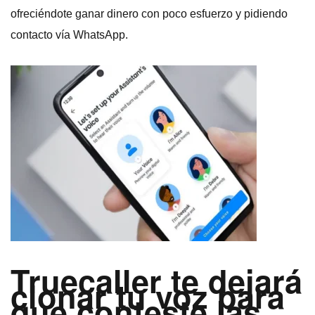
ofreciéndote ganar dinero con poco esfuerzo y pidiendo
contacto vía WhatsApp.
Truecaller te dejará
clonar tu voz para
que conteste las