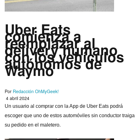
Uber Eats
comienza a
reemplazar al
delivery humano
con los vehículos
autónomos de
Waymo
Por
Redacción OhMyGeek!
4 abril 2024
Un usuario al comprar con la App de Uber Eats podrá
escoger que uno de estos automóviles sin conductor traiga
su pedido en el maletero.