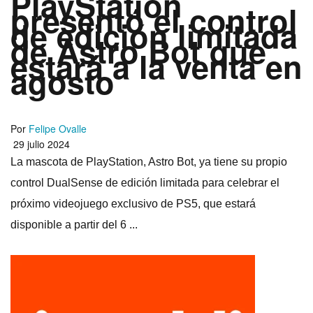
PlayStation
presentó el control
de edición limitada
de Astro Bot que
estará a la venta en
agosto
Por
Felipe Ovalle
29 julio 2024
La mascota de PlayStation, Astro Bot, ya tiene su propio
control DualSense de edición limitada para celebrar el
próximo videojuego exclusivo de PS5, que estará
disponible a partir del 6 ...