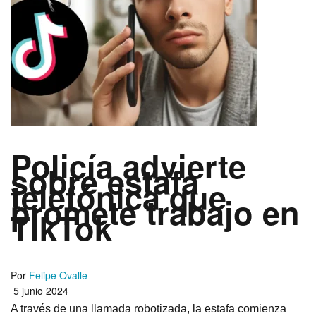
Policía advierte
sobre estafa
telefónica que
promete trabajo en
TikTok
Por
Felipe Ovalle
5 junio 2024
A través de una llamada robotizada, la estafa comienza