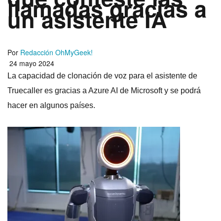
llamadas gracias a
un asistente IA
Por
Redacción OhMyGeek!
24 mayo 2024
La capacidad de clonación de voz para el asistente de
Truecaller es gracias a Azure AI de Microsoft y se podrá
hacer en algunos países.