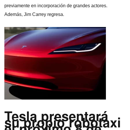
previamente en incorporación de grandes actores.
Además, Jim Carrey regresa.
Tesla presentará
su propio robotaxi
el próximo 8 de