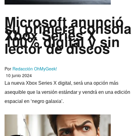
Microsoft anunció
su primera consola
Xbox Series X
100% digital y sin
lector de discos
Por
Redacción OhMyGeek!
10 junio 2024
La nueva Xbox Series X digital, será una opción más
asequible que la versión estándar y vendrá en una edición
espacial en ‘negro galaxia’.