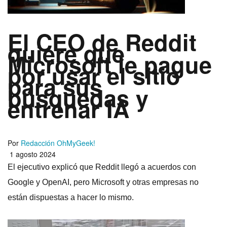
El CEO de Reddit
quiere que
Microsoft le pague
por usar el sitio
para sus
búsquedas y
entrenar IA
Por
Redacción OhMyGeek!
1 agosto 2024
El ejecutivo explicó que Reddit llegó a acuerdos con
Google y OpenAI, pero Microsoft y otras empresas no
están dispuestas a hacer lo mismo.