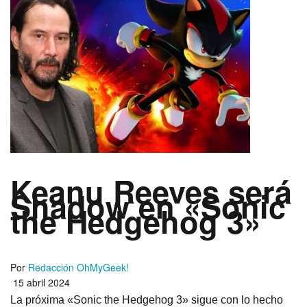
Keanu Reeves será
Shadow en «Sonic
the Hedgehog 3»
Por
Redacción OhMyGeek!
15 abril 2024
La próxima «Sonic the Hedgehog 3» sigue con lo hecho