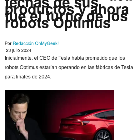
fechas de sus
productos y ahora
fue el turno de los
robots Optimus
Por
Redacción OhMyGeek!
23 julio 2024
Inicialmente, el CEO de Tesla había prometido que los
robots Optimus estarían operando en las fábricas de Tesla
para finales de 2024.