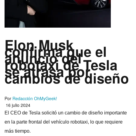
Elon Musk
confirma que el
anuncio del
robotaxi de Tesla
se atrasa por
cambios de diseño
Por
Redacción OhMyGeek!
16 julio 2024
El CEO de Tesla solicitó un cambio de diseño importante
en la parte frontal del vehículo robotaxi, lo que requiere
más tiempo.