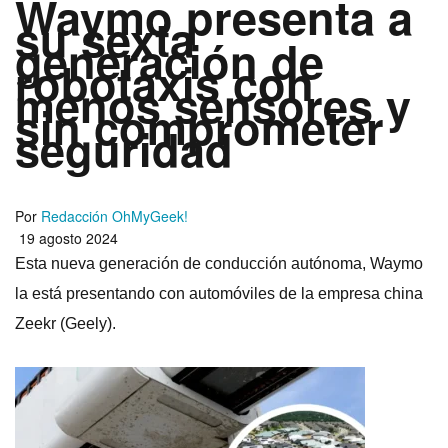
Waymo presenta a
su sexta
generación de
robotaxis con
menos sensores y
sin comprometer
seguridad
Por
Redacción OhMyGeek!
19 agosto 2024
Esta nueva generación de conducción autónoma, Waymo
la está presentando con automóviles de la empresa china
Zeekr (Geely).