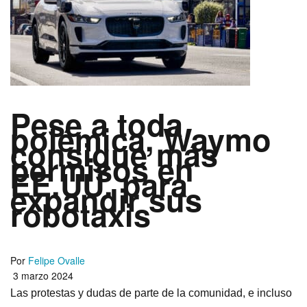
Pese a toda
polémica, Waymo
consigue más
permisos en
EE.UU. para
expandir sus
robotaxis
Por
Felipe Ovalle
3 marzo 2024
Las protestas y dudas de parte de la comunidad, e incluso