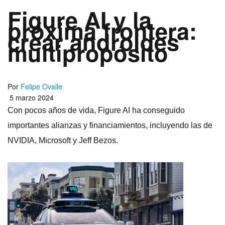
Figure AI y la
próxima frontera:
crear androides
multipropósito
Por
Felipe Ovalle
5 marzo 2024
Con pocos años de vida, Figure AI ha conseguido
importantes alianzas y financiamientos, incluyendo las de
NVIDIA, Microsoft y Jeff Bezos.