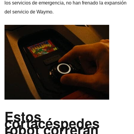
los servicios de emergencia, no han frenado la expansión
del servicio de Waymo.
Estos
cortacéspedes
robot correrán