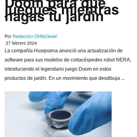
Doom para que
juegues mientras
hagas tu jardín
Por
Redacción OhMyGeek!
27 febrero 2024
La compañía Husqvarna anunció una actualización de
software para sus modelos de cortacéspedes robot NERA,
introduciendo el legendario juego Doom en estos
productos de jardín. En un movimiento que desdibuja ...