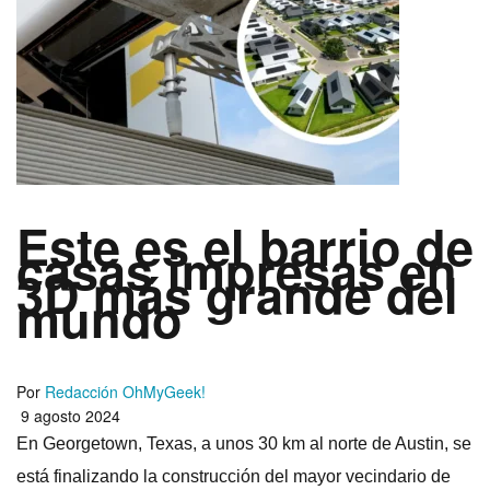
Este es el barrio de
casas impresas en
3D más grande del
mundo
Por
Redacción OhMyGeek!
9 agosto 2024
En Georgetown, Texas, a unos 30 km al norte de Austin, se
está finalizando la construcción del mayor vecindario de