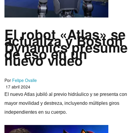
El robot «Atlas» se
actualiza y Boston
Dynamics presume
de eso en un
nuevo video
Por
Felipe Ovalle
17 abril 2024
El nuevo Atlas jubiló al previo hidráulico y se presenta con
mayor movilidad y destreza, incluyendo múltiples giros
independientes en su cuerpo.