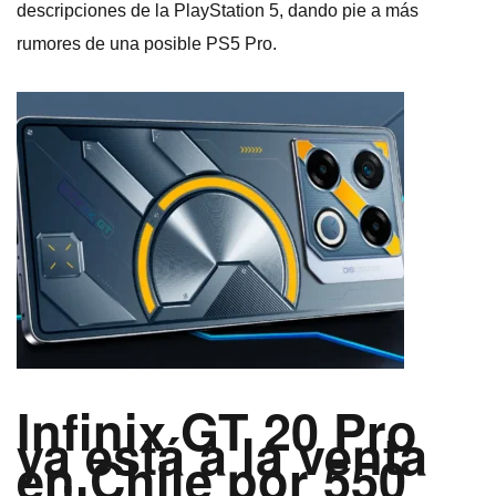
descripciones de la PlayStation 5, dando pie a más
rumores de una posible PS5 Pro.
Infinix GT 20 Pro
ya está a la venta
en Chile por 550