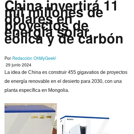
China invertirá 11
mil millones de
dólares en
proyectos de
energía solar,
eólica y de carbón
Por
Redacción OhMyGeek!
29 junio 2024
La idea de China es construir 455 gigavatios de proyectos
de energía renovable en el desierto para 2030, con una
planta específica en Mongolia.