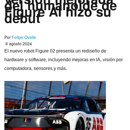
del humanoide de
Figure AI hizo su
debut
Por
Felipe Ovalle
6 agosto 2024
El nuevo robot Figure 02 presenta un rediseño de
hardware y software, incluyendo mejoras en IA, visión por
computadora, sensores y más.