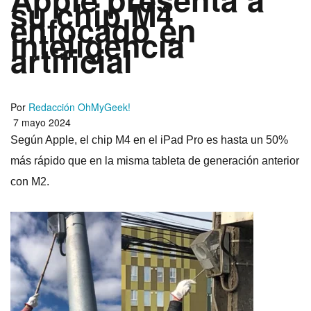
su chip M4
enfocado en
inteligencia
artificial
Por
Redacción OhMyGeek!
7 mayo 2024
Según Apple, el chip M4 en el iPad Pro es hasta un 50%
más rápido que en la misma tableta de generación anterior
con M2.