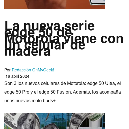
La nueva serie
edge 50 de
Motorola viene con
un celular de
madera
Por
Redacción OhMyGeek!
16 abril 2024
Son 3 los nuevos celulares de Motorola: edge 50 Ultra, el
edge 50 Pro y el edge 50 Fusion. Además, los acompaña
unos nuevos moto buds+.