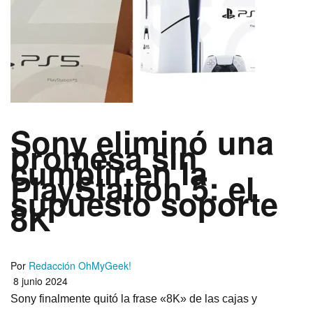
Sony eliminó una
promesa sin
cumplir en la
PlayStation 5: el
supuesto soporte
8K
Por
Redacción OhMyGeek!
8 junio 2024
Sony finalmente quitó la frase «8K» de las cajas y