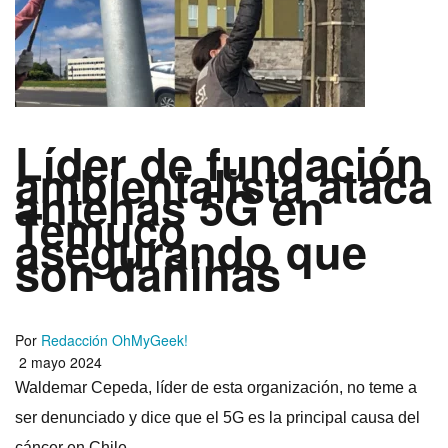
Líder de fundación
ambientalista ataca
antenas 5G en
Temuco
asegurando que
son dañinas
Por
Redacción OhMyGeek!
2 mayo 2024
Waldemar Cepeda, líder de esta organización, no teme a
ser denunciado y dice que el 5G es la principal causa del
cáncer en Chile.