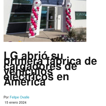
LG abrió su
primera fábrica de
cargadores de
vehículos
eléctricos en
América
Por
Felipe Ovalle
15 enero 2024