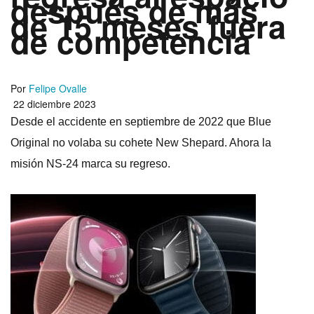
después de más
de 15 meses fuera
de competencia
Por
Felipe Ovalle
22 diciembre 2023
Desde el accidente en septiembre de 2022 que Blue
Original no volaba su cohete New Shepard. Ahora la
misión NS-24 marca su regreso.