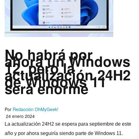
No habrá por
ahora un Windows
12, pero la
actualización 24H2
de Windows 11
será enorme
Por
Redacción OhMyGeek!
24 enero 2024
La actualización 24H2 se espera para septiembre de este
año y por ahora seguiría siendo parte de Windows 11.