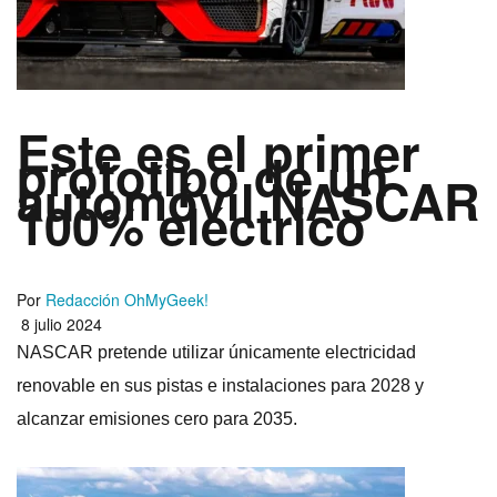
Este es el primer
prototipo de un
automóvil NASCAR
100% eléctrico
Por
Redacción OhMyGeek!
8 julio 2024
NASCAR pretende utilizar únicamente electricidad
renovable en sus pistas e instalaciones para 2028 y
alcanzar emisiones cero para 2035.