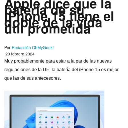
Apple dice que la
batería de su
iPhone 15 tiene el
doble de la vida
útil prometida
Por
Redacción OhMyGeek!
20 febrero 2024
Muy probablemente para estar a la par de las nuevas
regulaciones de la UE, la batería del iPhone 15 es mejor
que las de sus antecesores.