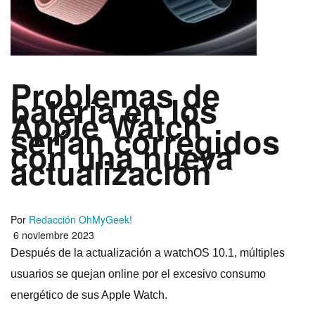
Problemas de
batería en los
Apple Watch
serían corregidos
con una nueva
actualización
Por
Redacción OhMyGeek!
6 noviembre 2023
Después de la actualización a watchOS 10.1, múltiples
usuarios se quejan online por el excesivo consumo
energético de sus Apple Watch.