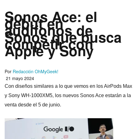
Sonos Ace: el
debut en
audífonos de
Sonos que busca
competir con
Apple y Sony
Por
Redacción OhMyGeek!
21 mayo 2024
Con diseños similares a lo que vemos en los AirPods Max
y Sony WH-1000XM5, los nuevos Sonos Ace estarán a la
venta desde el 5 de junio.