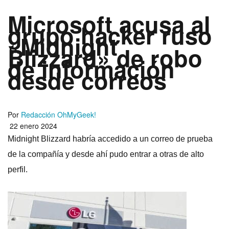
Microsoft acusa al
grupo hacker ruso
«Midnight
Blizzard» de robo
de información
desde correos
Por
Redacción OhMyGeek!
22 enero 2024
Midnight Blizzard habría accedido a un correo de prueba
de la compañía y desde ahí pudo entrar a otras de alto
perfil.