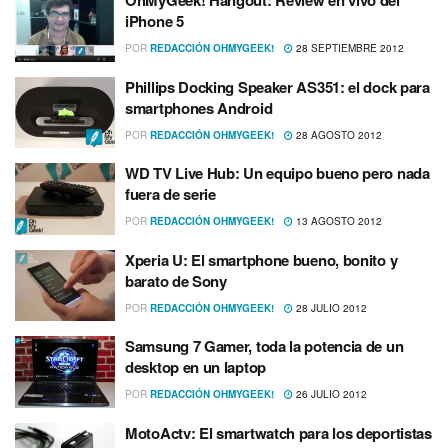
OhMyGeek! Hangout: Review en vivo del
iPhone 5
POR
REDACCIÓN OHMYGEEK!
28 SEPTIEMBRE 2012
Phillips Docking Speaker AS351: el dock para
smartphones Android
POR
REDACCIÓN OHMYGEEK!
28 AGOSTO 2012
WD TV Live Hub: Un equipo bueno pero nada
fuera de serie
POR
REDACCIÓN OHMYGEEK!
13 AGOSTO 2012
Xperia U: El smartphone bueno, bonito y
barato de Sony
POR
REDACCIÓN OHMYGEEK!
28 JULIO 2012
Samsung 7 Gamer, toda la potencia de un
desktop en un laptop
POR
REDACCIÓN OHMYGEEK!
26 JULIO 2012
MotoActv: El smartwatch para los deportistas