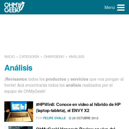
Menú
INICIO
CATEGORÍA
OHMYGEEK!
ANÁLISIS
Análisis
¡
Revisamos
todos los
productos
y
servicios
que nos pongan al
frente! Acá encontrarás todos los
análisis
realizados por el
equipo de OhMyGeek!
#HPWin8: Conoce en video al hí­brido de HP
(laptop-tableta), el ENVY X2
POR
FELIPE OVALLE
25 OCTUBRE 2012