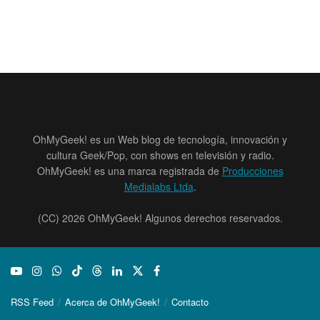
OhMyGeek! es un Web blog de tecnología, innovación y
cultura Geek/Pop, con shows en televisión y radio.
OhMyGeek! es una marca registrada de
Producciones
Medialabs Ltda
.
(CC) 2026 OhMyGeek! Algunos derechos reservados.
RSS Feed
Acerca de OhMyGeek!
Contacto