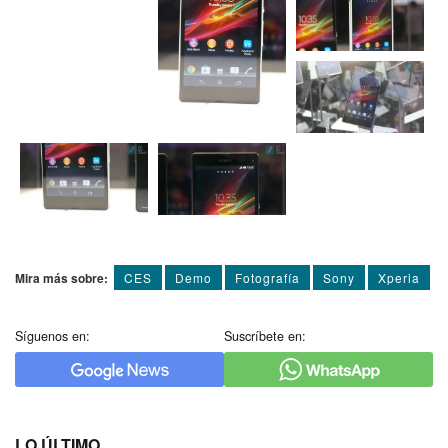
Mira más sobre:
CES
Demo
Fotografí­a
Sony
Xperia
Síguenos en:
Suscríbete en:
LO ÚLTIMO