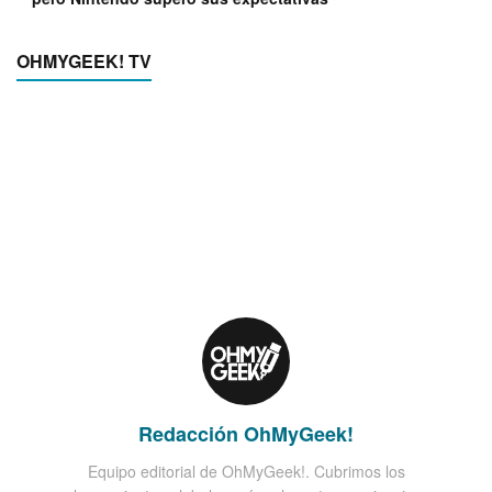
OHMYGEEK! TV
Redacción OhMyGeek!
Equipo editorial de OhMyGeek!. Cubrimos los