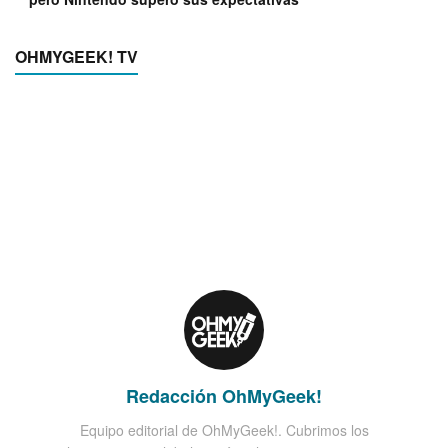
OHMYGEEK! TV
Redacción OhMyGeek!
Equipo editorial de OhMyGeek!. Cubrimos los